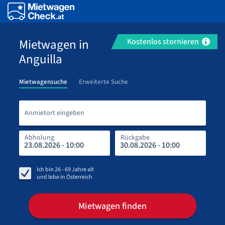
Mietwagen in
Kostenlos stornieren
Anguilla
Mietwagensuche
Erweiterte Suche
Anmi
Anmietort eingeben
Abholung
Rückgabe
Rüc
Abh
Ich bin
26 - 69
Jahre alt
und lebe in
Österreich
Mietwagen finden