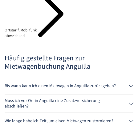
Ortstarif, Mobilfunk
abweichend
Häufig gestellte Fragen zur
Mietwagenbuchung Anguilla
Bis wann kann ich einen Mietwagen in Anguilla zurückgeben?
Grundsätzlich kannst Du den Mietwagen zu jeder Tageszeit
zurückgeben. Wichtig ist nur, dass Du den Mietwagen nicht später als
Muss ich vor Ort in Anguilla eine Zusatzversicherung
bei der Buchung angegeben, abgibst.
abschließen?
Buche am besten über uns die Vollkaskoversicherung ohne
Selbstbeteiligung. So musst Du vor Ort keine weitere Versicherung
Wie lange habe ich Zeit, um einen Mietwagen zu stornieren?
abschließen.
Du hast bis zu 24 Stunden vor Anmietung innerhalb der
Öffnungszeiten von MietwagenCheck Zeit zum Stornieren.