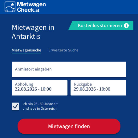
Mietwagen in
Kostenlos stornieren
Antarktis
Mietwagensuche
Erweiterte Suche
Anmi
Anmietort eingeben
Abholung
Rückgabe
Rüc
Abh
Ich bin
26 - 69
Jahre alt
und lebe in
Österreich
Mietwagen finden