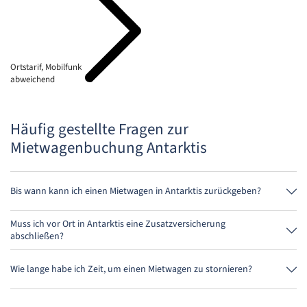
Ortstarif, Mobilfunk
abweichend
Häufig gestellte Fragen zur
Mietwagenbuchung Antarktis
Bis wann kann ich einen Mietwagen in Antarktis zurückgeben?
Grundsätzlich kannst Du den Mietwagen zu jeder Tageszeit
zurückgeben. Wichtig ist nur, dass Du den Mietwagen nicht später als
Muss ich vor Ort in Antarktis eine Zusatzversicherung
bei der Buchung angegeben, abgibst.
abschließen?
Buche am besten über uns die Vollkaskoversicherung ohne
Selbstbeteiligung. So musst Du vor Ort keine weitere Versicherung
Wie lange habe ich Zeit, um einen Mietwagen zu stornieren?
abschließen.
Du hast bis zu 24 Stunden vor Anmietung innerhalb der
Öffnungszeiten von MietwagenCheck Zeit zum Stornieren.