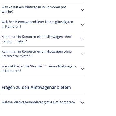
Was kostet ein Mietwagen in Komoren pro
Woche?
Ein Mietwagen in Komoren kostet durchschnittlich
342,79 € pro Woche (48,97 € pro Tag).
Welcher Mietwagenanbieter ist am günstigsten
in Komoren?
DooRental ist in Komoren am günstigsten. Eine
Anmietung kostet 195,88 € für 4 Tage.
Kann man in Komoren einen Mietwagen ohne
Kaution mieten?
Nein, leider kann man derzeit in Komoren keinen
Mietwagen ohne Kaution mieten.
Kann man in Komoren einen Mietwagen ohne
Kreditkarte mieten?
Nein, leider kann man derzeit in Komoren keinen
Mietwagen ohne Kreditkarte mieten.
Wie viel kostet die Stornierung eines Mietwagens
in Komoren?
Bis 24 Stunden vor Anmietung kostet die
Stornierung während der Öffnungszeiten von
MietwagenCheck nichts.
Fragen zu den Mietwagenanbietern
Welche Mietwagenanbieter gibt es im Komoren?
Im Komoren gibt es als einzigen Anbieter BSP Auto.