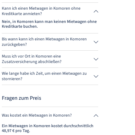
Kann ich einen Mietwagen in Komoren ohne
Kreditkarte anmieten?
Nein, in Komoren kann man keinen Mietwagen ohne
Kreditkarte buchen.
Bis wann kann ich einen Mietwagen in Komoren
zurückgeben?
Grundsätzlich kannst Du den Mietwagen zu jeder
Tageszeit zurückgeben. Wichtig ist nur, dass Du den
Muss ich vor Ort in Komoren eine
Mietwagen nicht später als bei der Buchung
Zusatzversicherung abschließen?
angegeben, abgibst.
Buche am besten über uns die Vollkaskoversicherung
ohne Selbstbeteiligung. So musst Du vor Ort keine
Wie lange habe ich Zeit, um einen Mietwagen zu
weitere Versicherung abschließen.
stornieren?
Du hast bis zu 24 Stunden vor Anmietung innerhalb
der Öffnungszeiten von MietwagenCheck Zeit zum
Stornieren.
Fragen zum Preis
Was kostet ein Mietwagen in Komoren?
Ein Mietwagen in Komoren kostet durchschnittlich
48,97 € pro Tag.