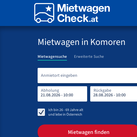
Mietwagen in Komoren
Mietwagensuche
Erweiterte Suche
Anmietort eingeben
Abholung
Rückgabe
Ich bin
26 - 69
Jahre alt
und lebe in
Österreich
Mietwagen finden