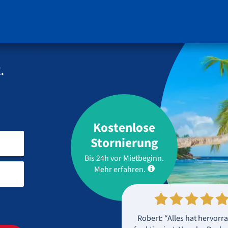
.
Kostenlose
Anmietort eingeben
Stornierung
Bis 24h vor Mietbeginn.
Rückgabeort
Mehr erfahren.
Abholung
Rückgabe
Robert: “Alles hat hervorr