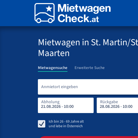
Mietwagen in St. Martin/St
Maarten
Mietwagensuche
Erweiterte Suche
Anmietort eingeben
Abholung
Rückgabe
Ich bin
26 - 69
Jahre alt
und lebe in
Österreich