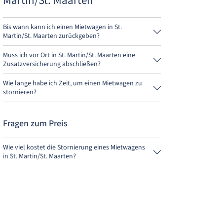
Martin/St. Maarten
Bis wann kann ich einen Mietwagen in St.
Martin/St. Maarten zurückgeben?
Grundsätzlich kannst Du den Mietwagen zu jeder
Tageszeit zurückgeben. Wichtig ist nur, dass Du den
Muss ich vor Ort in St. Martin/St. Maarten eine
Mietwagen nicht später als bei der Buchung
Zusatzversicherung abschließen?
angegeben, abgibst.
Buche am besten über uns die Vollkaskoversicherung
ohne Selbstbeteiligung. So musst Du vor Ort keine
Wie lange habe ich Zeit, um einen Mietwagen zu
weitere Versicherung abschließen.
stornieren?
Du hast bis zu 24 Stunden vor Anmietung innerhalb
der Öffnungszeiten von MietwagenCheck Zeit zum
Stornieren.
Fragen zum Preis
Wie viel kostet die Stornierung eines Mietwagens
in St. Martin/St. Maarten?
Bis 24 Stunden vor Anmietung kostet die
Stornierung während der Öffnungszeiten von
MietwagenCheck nichts.