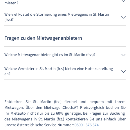
mieten?
Nein, leider kann man derzeit in St. Martin (frz.) keinen Mietwagen
ohne Kreditkarte mieten.
Wie viel kostet die Stornierung eines Mietwagens in St. Martin
(frz.)?
Bis 24 Stunden vor Anmietung kostet die Stornierung während der
Öffnungszeiten von MietwagenCheck nichts.
Fragen zu den Mietwagenanbietern
Welche Mietwagenanbieter gibt es im St. Martin (frz.)?
Im St. Martin (frz.) gibt es BSP Auto, Rentalcars.com und Sunny Cars.
Welche Vermieter in St. Martin (frz.) bieten eine Hotelzustellung
an?
Der Anbieter Sunny Cars lässt den Mietwagen zu Deinem Hotel
bringen.
Entdecken Sie St. Martin (frz.) flexibel und bequem mit Ihrem
Mietwagen. Über den MietwagenCheck.AT Preisvergleich buchen Sie
Ihr Mietauto nicht nur bis zu 60% günstiger. Bei Fragen zur Buchung
des Mietwagens in St. Martin (frz.) kontaktieren Sie uns einfach über
unsere österreichische Service-Nummer:
0800 - 376 374