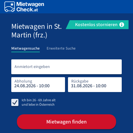
Mietwagen in St.
Kostenlos stornieren
Martin (frz.)
Mietwagensuche
Erweiterte Suche
Anmi
Anmietort eingeben
Abholung
Rückgabe
Rüc
Abh
Ich bin
26 - 69
Jahre alt
und lebe in
Österreich
Mietwagen finden