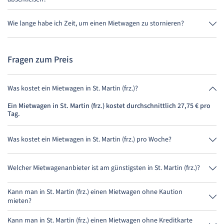
Buche am besten über uns die Vollkaskoversicherung ohne
Selbstbeteiligung. So musst Du vor Ort keine weitere Versicherung
Wie lange habe ich Zeit, um einen Mietwagen zu stornieren?
abschließen.
Du hast bis zu 24 Stunden vor Anmietung innerhalb der
Öffnungszeiten von MietwagenCheck Zeit zum Stornieren.
Fragen zum Preis
Was kostet ein Mietwagen in St. Martin (frz.)?
Ein Mietwagen in St. Martin (frz.) kostet durchschnittlich 27,75 € pro
Tag.
Was kostet ein Mietwagen in St. Martin (frz.) pro Woche?
Ein Mietwagen in St. Martin (frz.) kostet durchschnittlich 194,25 € pro
Woche (27,75 € pro Tag).
Welcher Mietwagenanbieter ist am günstigsten in St. Martin (frz.)?
BSP Auto ist in St. Martin (frz.) am günstigsten. Eine Anmietung
kostet 111,00 € für 4 Tage.
Kann man in St. Martin (frz.) einen Mietwagen ohne Kaution
mieten?
Nein, leider kann man derzeit in St. Martin (frz.) keinen Mietwagen
ohne Kaution mieten.
Kann man in St. Martin (frz.) einen Mietwagen ohne Kreditkarte