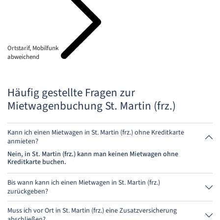
Ortstarif, Mobilfunk
abweichend
Häufig gestellte Fragen zur
Mietwagenbuchung St. Martin (frz.)
Kann ich einen Mietwagen in St. Martin (frz.) ohne Kreditkarte
anmieten?
Nein, in St. Martin (frz.) kann man keinen Mietwagen ohne
Kreditkarte buchen.
Bis wann kann ich einen Mietwagen in St. Martin (frz.)
zurückgeben?
Grundsätzlich kannst Du den Mietwagen zu jeder Tageszeit
zurückgeben. Wichtig ist nur, dass Du den Mietwagen nicht später als
Muss ich vor Ort in St. Martin (frz.) eine Zusatzversicherung
bei der Buchung angegeben, abgibst.
abschließen?