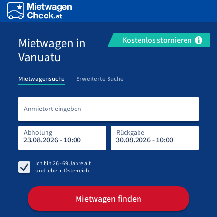
Mietwagen in
Kostenlos stornieren
Vanuatu
Mietwagensuche
Erweiterte Suche
Anmi
Anmietort eingeben
Abholung
Rückgabe
Rüc
Abh
Ich bin
26 - 69
Jahre alt
und lebe in
Österreich
Mietwagen finden