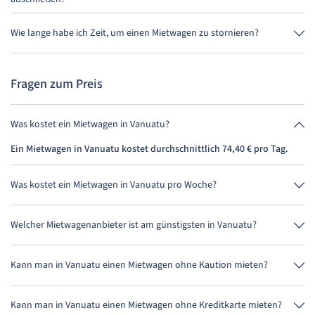
Buche am besten über uns die Vollkaskoversicherung ohne
Selbstbeteiligung. So musst Du vor Ort keine weitere Versicherung
Wie lange habe ich Zeit, um einen Mietwagen zu stornieren?
abschließen.
Du hast bis zu 24 Stunden vor Anmietung innerhalb der
Öffnungszeiten von MietwagenCheck Zeit zum Stornieren.
Fragen zum Preis
Was kostet ein Mietwagen in Vanuatu?
Ein Mietwagen in Vanuatu kostet durchschnittlich 74,40 € pro Tag.
Was kostet ein Mietwagen in Vanuatu pro Woche?
Ein Mietwagen in Vanuatu kostet durchschnittlich 520,80 € pro Woche
(74,40 € pro Tag).
Welcher Mietwagenanbieter ist am günstigsten in Vanuatu?
BSP Auto ist in Vanuatu am günstigsten. Eine Anmietung kostet
297,60 € für 4 Tage.
Kann man in Vanuatu einen Mietwagen ohne Kaution mieten?
Nein, leider kann man derzeit in Vanuatu keinen Mietwagen ohne
Kaution mieten.
Kann man in Vanuatu einen Mietwagen ohne Kreditkarte mieten?