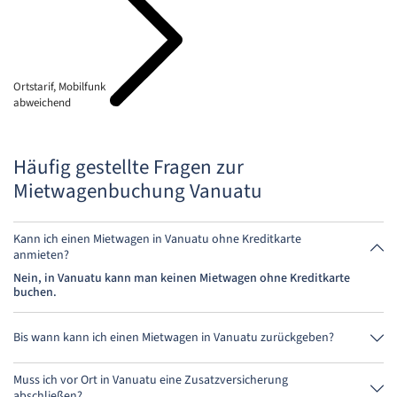
Ortstarif, Mobilfunk
abweichend
Häufig gestellte Fragen zur
Mietwagenbuchung Vanuatu
Kann ich einen Mietwagen in Vanuatu ohne Kreditkarte
anmieten?
Nein, in Vanuatu kann man keinen Mietwagen ohne Kreditkarte
buchen.
Bis wann kann ich einen Mietwagen in Vanuatu zurückgeben?
Grundsätzlich kannst Du den Mietwagen zu jeder Tageszeit
zurückgeben. Wichtig ist nur, dass Du den Mietwagen nicht später als
Muss ich vor Ort in Vanuatu eine Zusatzversicherung
bei der Buchung angegeben, abgibst.
abschließen?