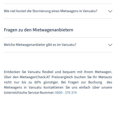
Nein, leider kann man derzeit in Vanuatu keinen Mietwagen ohne
Kreditkarte mieten.
Wie viel kostet die Stornierung eines Mietwagens in Vanuatu?
Bis 24 Stunden vor Anmietung kostet die Stornierung während der
Öffnungszeiten von MietwagenCheck nichts.
Fragen zu den Mietwagenanbietern
Welche Mietwagenanbieter gibt es im Vanuatu?
Im Vanuatu gibt es Holiday Autos, Argus Car Hire und BSP Auto.
Entdecken Sie Vanuatu flexibel und bequem mit Ihrem Mietwagen.
Über den MietwagenCheck.AT Preisvergleich buchen Sie Ihr Mietauto
nicht nur bis zu 60% günstiger. Bei Fragen zur Buchung des
Mietwagens in Vanuatu kontaktieren Sie uns einfach über unsere
österreichische Service-Nummer:
0800 - 376 374