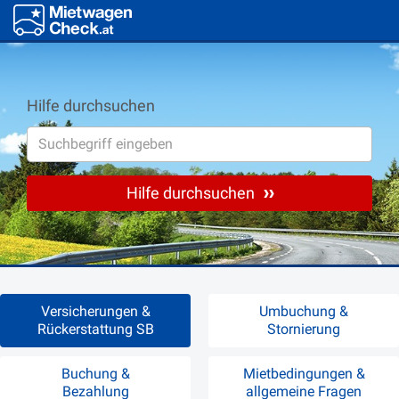
Hilfe durchsuchen
Hilfe durchsuchen
Versicherungen &
Umbuchung &
Rückerstattung SB
Stornierung
Buchung &
Mietbedingungen &
Bezahlung
allgemeine Fragen