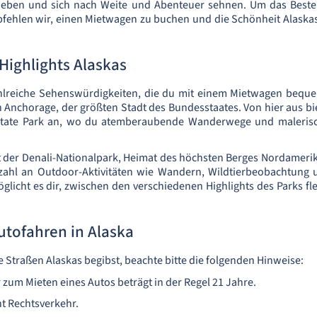
r lieben und sich nach Weite und Abenteuer sehnen. Um das Best
ehlen wir, einen Mietwagen zu buchen und die Schönheit Alaskas
Highlights Alaskas
zahlreiche Sehenswürdigkeiten, die du mit einem Mietwagen beque
n Anchorage, der größten Stadt des Bundesstaates. Von hier aus bi
tate Park an, wo du atemberaubende Wanderwege und malerisc
gt der Denali-Nationalpark, Heimat des höchsten Berges Nordamerik
lzahl an Outdoor-Aktivitäten wie Wandern, Wildtierbeobachtung u
licht es dir, zwischen den verschiedenen Highlights des Parks fle
utofahren in Alaska
e Straßen Alaskas begibst, beachte bitte die folgenden Hinweise:
 zum Mieten eines Autos beträgt in der Regel 21 Jahre.
ht Rechtsverkehr.