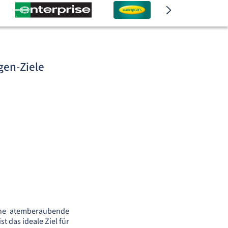
gen-Ziele
ine atemberaubende
t das ideale Ziel für