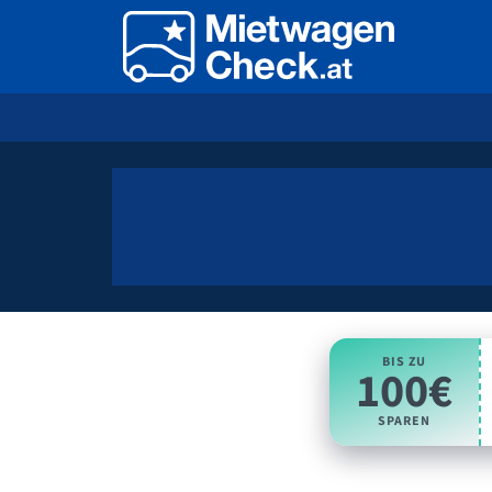
BIS ZU
100€
SPAREN