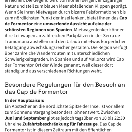
erreichen. Die Gegend wird von hohen Bergen, einzigartiger
Natur und steil zum blauen Meer abfallenden Klippen geprägt.
Wenn Sie Ihren Mietwagen durch bizarre Felsformationen bis
zum nördlichsten Punkt der Insel lenken, bietet Ihnen das
Cap
de Formentor
eine
umwerfende Aussicht auf eine der
schönsten Regionen von Spanien
. Mietwagenlenker können
ihre Leihwagen an zahlreichen Parkplätzen in der Serra de
Tramuntana abstellen und den Urlaub mit etwas körperlicher
Betätigung abwechslungsreicher gestalten. Die Region verfügt
über zahlreiche Wanderrouten mit unterschiedlichen
Schwierigkeitsgraden. In Spanien und auf Mallorca wird Cap
der Formentor Ort der Winde genannt, weil dieser dort
ständig und aus verschiedenen Richtungen weht.
Besondere Regelungen für den Besuch an
das Cap de Formentor
In der Hauptsaison:
Ein Abstecher an die nördlichste Spitze der Insel ist vor allem
zum Sonnenuntergang besonders lohnenswert. Zwischen
Juni und September
gibt es jedoch tagsüber von 10 bis 22:30
Uhr eine
Zufahrtsbeschränkung für Fahrzeuge
. Das Cap de
Formentor ist in diesem Zeitraum mit den öffentlichen