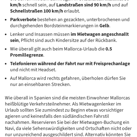
km/h
schnell sein, auf
Landstraßen sind 90 km/h
und auf
Schnellstraßen 100 km/h
erlaubt.
Parkverbote
bestehen an gezackten, unterbrochenen und
durchgehenden Bordsteinmarkierungen in
Gelb
.
Lenker und Insassen müssen
im Mietwagen angeschnallt
sein
, Pflicht sind auch Kindersitze auf der Rückbank.
Wie überall gilt auch beim Mallorca-Urlaub die
0.5
Promillegrenze
.
Telefonieren während der Fahrt nur mit Freisprechanlage
und nicht mit Headset.
Auf Mallorca wird rechts gefahren, überholen dürfen Sie
nur an einsehbaren Strecken.
Wie überall in Spanien sind die meisten Einwohner Mallorcas
heißblütige Verkehrsteilnehmer. Als Mietwagenlenker im
Urlaub sollten Sie zumindest zu Beginn etwas vorsichtiger
agieren und keinesfalls den südländischen Fahrstil
nachahmen. Reservieren Sie bei der Mietwagen-Buchung ein
Navi, da viele Sehenswürdigkeiten und Ortschaften nicht oder
nur unzureichend ausgeschildert sind. Alternativ könnten Sie