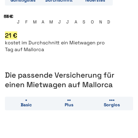
Günstigstes
Durchschnitt
Teuerstes
17 €
34 €
51 €
68 €
85 €
J
F
M
A
M
J
J
A
S
O
N
D
21
€
kostet
im Durchschnitt ein
Mietwagen pro
Tag auf Mallorca
Die passende Versicherung für
einen Mietwagen auf Mallorca
Basic
Plus
Sorglos