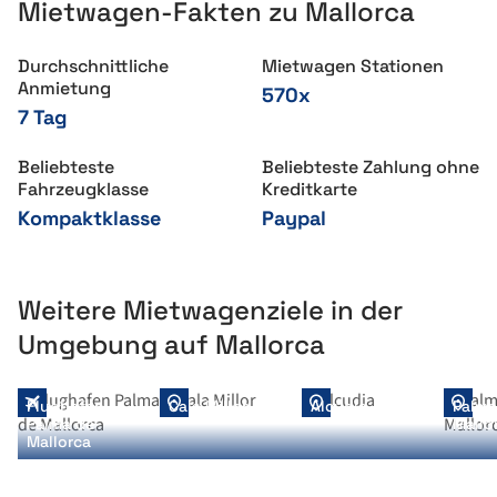
Mietwagen-Fakten zu Mallorca
Durchschnittliche
Mietwagen Stationen
Anmietung
570x
7 Tag
Beliebteste
Beliebteste Zahlung ohne
Fahrzeugklasse
Kreditkarte
Kompaktklasse
Paypal
Weitere Mietwagenziele in der
Umgebung auf Mallorca
Flughafen
Cala Millor
Alcudia
Palma
Palma de
Mallo
Mallorca