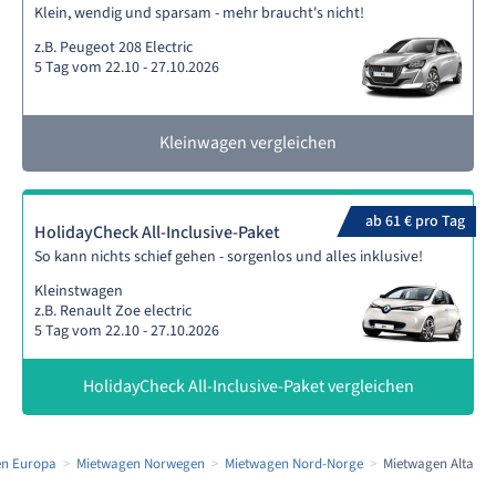
Klein, wendig und sparsam - mehr braucht's nicht!
z.B. Peugeot 208 Electric
5 Tag vom 22.10 - 27.10.2026
Kleinwagen vergleichen
ab 61 € pro Tag
HolidayCheck All-Inclusive-Paket
So kann nichts schief gehen - sorgenlos und alles inklusive!
Kleinstwagen
z.B. Renault Zoe electric
5 Tag vom 22.10 - 27.10.2026
HolidayCheck All-Inclusive-Paket vergleichen
en Europa
Mietwagen Norwegen
Mietwagen Nord-Norge
Mietwagen Alta