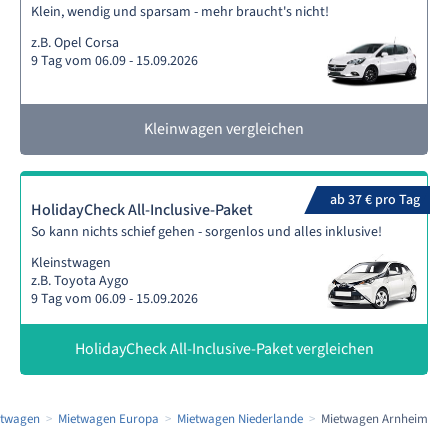
Klein, wendig und sparsam - mehr braucht's nicht!
z.B. Opel Corsa
9 Tag vom 06.09 - 15.09.2026
Kleinwagen vergleichen
ab 37 € pro Tag
HolidayCheck All-Inclusive-Paket
So kann nichts schief gehen - sorgenlos und alles inklusive!
Kleinstwagen
z.B. Toyota Aygo
9 Tag vom 06.09 - 15.09.2026
HolidayCheck All-Inclusive-Paket vergleichen
etwagen
Mietwagen Europa
Mietwagen Niederlande
Mietwagen Arnheim