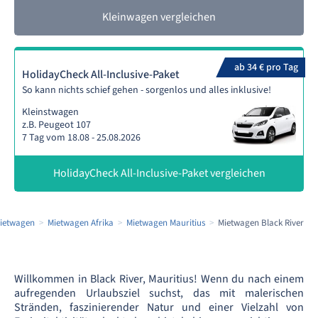
Kleinwagen vergleichen
ab 34 € pro Tag
HolidayCheck All-Inclusive-Paket
So kann nichts schief gehen - sorgenlos und alles inklusive!
Kleinstwagen
z.B. Peugeot 107
7 Tag vom 18.08 - 25.08.2026
HolidayCheck All-Inclusive-Paket vergleichen
ietwagen
Mietwagen Afrika
Mietwagen Mauritius
Mietwagen Black River
Willkommen in Black River, Mauritius! Wenn du nach einem
aufregenden Urlaubsziel suchst, das mit malerischen
Stränden, faszinierender Natur und einer Vielzahl von