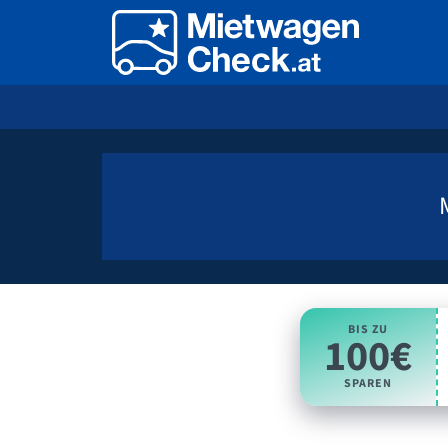
BIS ZU
100€
SPAREN