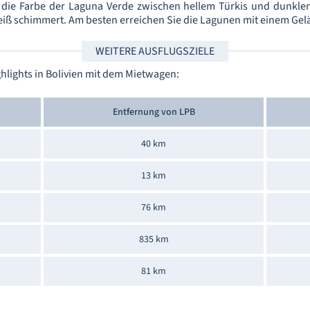
rt die Farbe der Laguna Verde zwischen hellem Türkis und dunkl
iß schimmert. Am besten erreichen Sie die Lagunen mit einem Ge
WEITERE AUSFLUGSZIELE
lights in Bolivien mit dem Mietwagen:
Entfernung von LPB
40 km
13 km
76 km
835 km
81 km