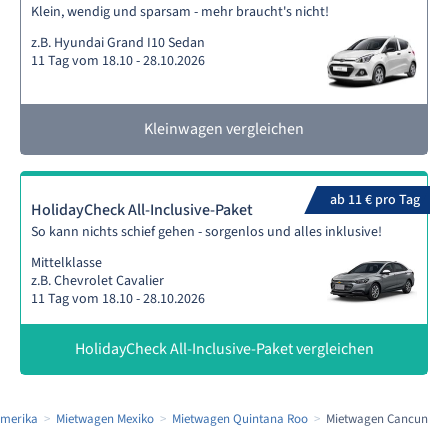
Klein, wendig und sparsam - mehr braucht's nicht!
z.B. Hyundai Grand I10 Sedan
11 Tag vom 18.10 - 28.10.2026
Kleinwagen vergleichen
ab 11 € pro Tag
HolidayCheck All-Inclusive-Paket
So kann nichts schief gehen - sorgenlos und alles inklusive!
Mittelklasse
z.B. Chevrolet Cavalier
11 Tag vom 18.10 - 28.10.2026
HolidayCheck All-Inclusive-Paket vergleichen
amerika
Mietwagen Mexiko
Mietwagen Quintana Roo
Mietwagen Cancun