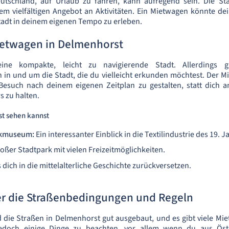
utschland, auf Urlaub zu fahren, kann aufregend sein. Die Stadt
em vielfältigen Angebot an Aktivitäten. Ein Mietwagen könnte dei
tadt in deinem eigenen Tempo zu erleben.
etwagen in Delmenhorst
ine kompakte, leicht zu navigierende Stadt. Allerdings g
in und um die Stadt, die du vielleicht erkunden möchtest. Der Mi
n Besuch nach deinem eigenen Zeitplan zu gestalten, statt dich 
s zu halten.
st sehen kannst
ikmuseum:
Ein interessanter Einblick in die Textilindustrie des 19. 
oßer Stadtpark mit vielen Freizeitmöglichkeiten.
 dich in die mittelalterliche Geschichte zurückversetzen.
er die Straßenbedingungen und Regeln
 die Straßen in Delmenhorst gut ausgebaut, und es gibt viele M
jedoch einige Dinge zu beachten, vor allem wenn du aus Öst