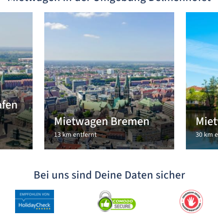
afen
Mietwagen Bremen
Mie
13 km entfernt
30 km e
Bei uns sind Deine Daten sicher