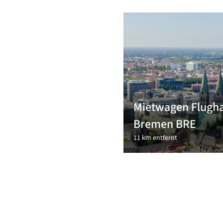
Mietwagen Flugh
Bremen BRE
11 km entfernt