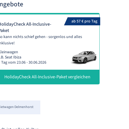
Angebote
ab 57 € pro Tag
HolidayCheck All-Inclusive-
Paket
o kann nichts schief gehen - sorgenlos und alles
nklusive!
Kleinwagen
.B. Seat Ibiza
 Tag vom 23.06 - 30.06.2026
HolidayCheck All-Inclusive-Paket vergleichen
ietwagen Delmenhorst