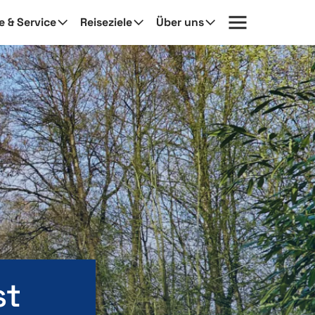
fe & Service
Reiseziele
Über uns
st