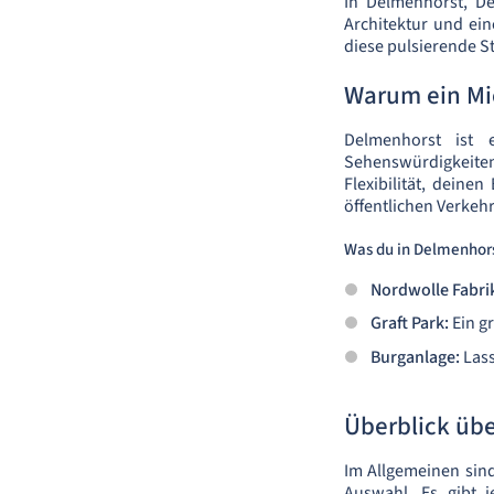
In Delmenhorst, De
Architektur und ein
diese pulsierende S
Warum ein Mi
Delmenhorst ist e
Sehenswürdigkeiten 
Flexibilität, deine
öffentlichen Verkehr
Was du in Delmenhor
Nordwolle Fabr
Graft Park:
Ein gr
Burganlage:
Lass
Überblick üb
Im Allgemeinen sind
Auswahl. Es gibt 