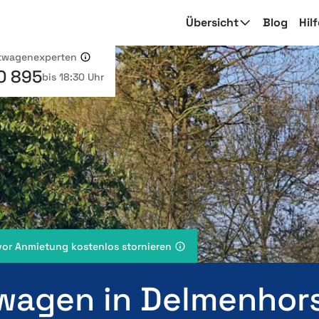
Übersicht
Blog
Hil
etwagenexperten
0 895
bis 18:30 Uhr
vor Anmietung kostenlos stornieren
wagen in Delmenhor