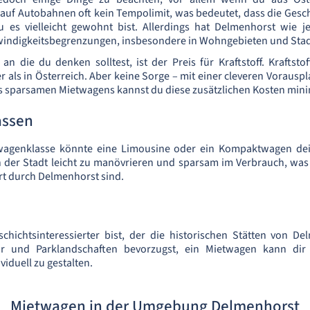
 auf Autobahnen oft kein Tempolimit, was bedeutet, dass die Ges
u es vielleicht gewohnt bist. Allerdings hat Delmenhorst wie j
indigkeitsbegrenzungen, insbesondere in Wohngebieten und Stad
an die du denken solltest, ist der Preis für Kraftstoff. Kraftstof
r als in Österreich. Aber keine Sorge – mit einer cleveren Voraus
s sparsamen Mietwagens kannst du diese zusätzlichen Kosten mini
assen
wagenklasse könnte eine Limousine oder ein Kompaktwagen dei
n der Stadt leicht zu manövrieren und sparsam im Verbrauch, was
hrt durch Delmenhorst sind.
schichtsinteressierter bist, der die historischen Stätten von D
r und Parklandschaften bevorzugst, ein Mietwagen kann dir 
viduell zu gestalten.
Mietwagen in der Umgebung Delmenhorst