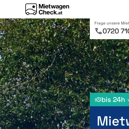
Frage unsere Mi
0720 71
bis 24h
Miet