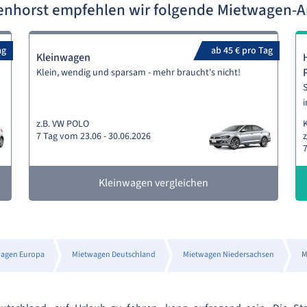
enhorst empfehlen wir folgende Mietwagen-
ag
ab 45 € pro Tag
Kleinwagen
Klein, wendig und sparsam - mehr braucht's nicht!
S
i
z.B. VW POLO
7 Tag vom 23.06 - 30.06.2026
z
7
Kleinwagen vergleichen
agen Europa
Mietwagen Deutschland
Mietwagen Niedersachsen
M