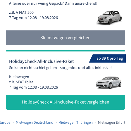
Alleine oder nur wenig Gepäck? Dann ausreichend!
z.B. A FIAT 500
7 Tag vom 12.08 - 19.08.2026
Kleinstwagen vergleichen
ab 39 € pro Tag
HolidayCheck All-Inclusive-Paket
So kann nichts schief gehen - sorgenlos und alles inklusive!
Kleinwagen
z.B. SEAT Ibiza
7 Tag vom 12.08 - 19.08.2026
HolidayCheck All-Inclusive-Paket vergleichen
Europa
Mietwagen Deutschland
Mietwagen Thüringen
Mietwagen Erfurt