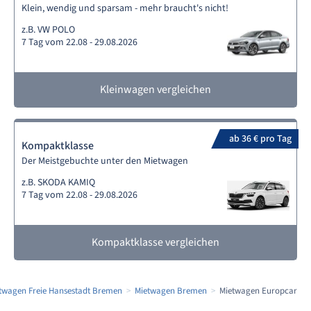
Klein, wendig und sparsam - mehr braucht's nicht!
z.B. VW POLO
7 Tag vom 22.08 - 29.08.2026
Kleinwagen vergleichen
ab 36 € pro Tag
Kompaktklasse
Der Meistgebuchte unter den Mietwagen
z.B. SKODA KAMIQ
7 Tag vom 22.08 - 29.08.2026
Kompaktklasse vergleichen
twagen Freie Hansestadt Bremen
Mietwagen Bremen
Mietwagen Europcar