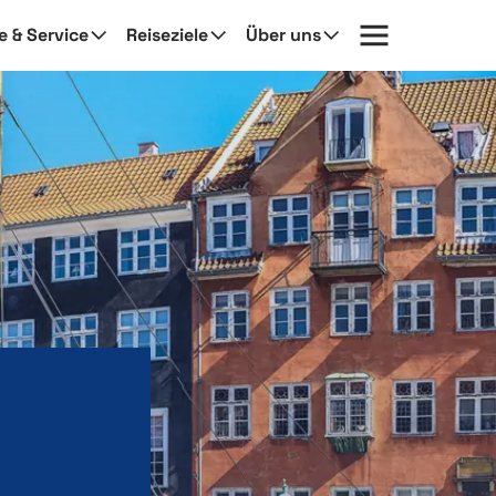
fe & Service
Reiseziele
Über uns