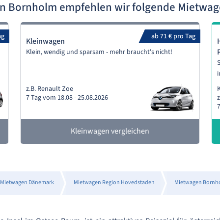
n Bornholm empfehlen wir folgende Mietwa
ag
ab 71 € pro Tag
Kleinwagen
Klein, wendig und sparsam - mehr braucht's nicht!
S
i
z.B. Renault Zoe
7 Tag vom 18.08 - 25.08.2026
z
7
Kleinwagen vergleichen
Mietwagen Dänemark
Mietwagen Region Hovedstaden
Mietwagen Bornh