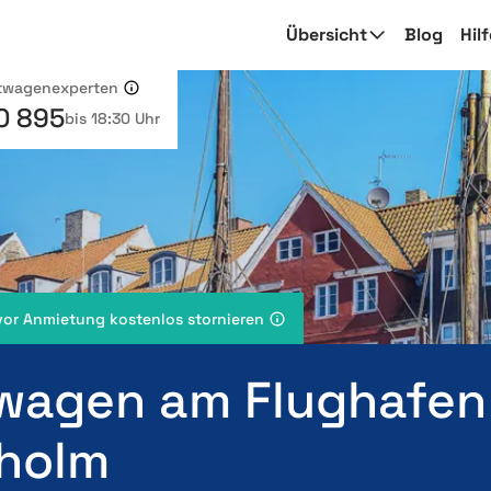
Übersicht
Blog
Hil
etwagenexperten
0 895
bis 18:30 Uhr
vor Anmietung kostenlos stornieren
wagen am Flughafen
holm