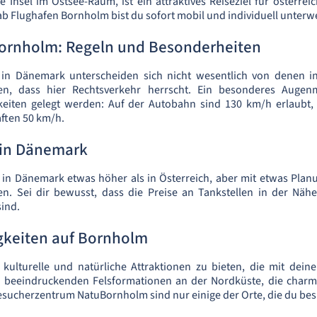
ne Insel im Ostsee-Raum, ist ein attraktives Reiseziel für österrei
 Flughafen Bornholm bist du sofort mobil und individuell unterw
Bornholm: Regeln und Besonderheiten
 in Dänemark unterscheiden sich nicht wesentlich von denen in
ten, dass hier Rechtsverkehr herrscht. Ein besonderes Augenm
eiten gelegt werden: Auf der Autobahn sind 130 km/h erlaubt,
ften 50 km/h.
 in Dänemark
d in Dänemark etwas höher als in Österreich, aber mit etwas Plan
. Sei dir bewusst, dass die Preise an Tankstellen in der Nä
sind.
keiten auf Bornholm
 kulturelle und natürliche Attraktionen zu bieten, die mit dein
ie beeindruckenden Felsformationen an der Nordküste, die charm
sucherzentrum NatuBornholm sind nur einige der Orte, die du be