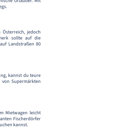
chische Urlauber. Mit
egs.
 Österreich, jedoch
erk sollte auf die
 auf Landstraßen 80
ung, kannst du teure
he von Supermärkten
em Mietwagen leicht
anten Fischerdörfer
suchen kannst.