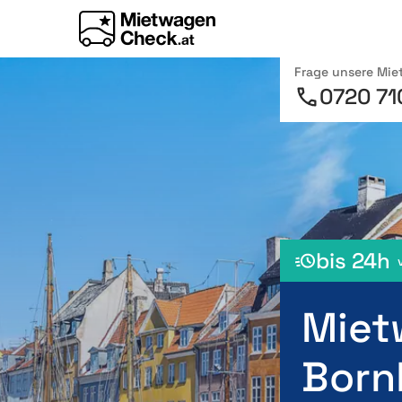
Frage unsere Mi
0720 71
bis 24h
Miet
Born