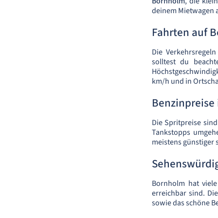
Bornholm
, die klei
deinem Mietwagen ab
Fahrten auf 
Die Verkehrsregeln
solltest du beach
Höchstgeschwindigk
km/h und in Ortscha
Benzinpreise
Die Spritpreise sin
Tankstopps umgehen
meistens günstiger 
Sehenswürdig
Bornholm hat viele
erreichbar sind. D
sowie das schöne Be