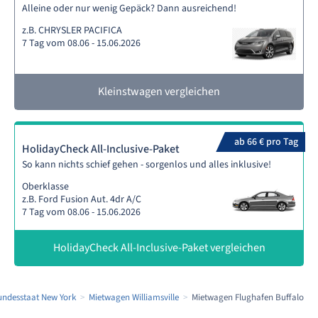
Alleine oder nur wenig Gepäck? Dann ausreichend!
z.B. CHRYSLER PACIFICA
7 Tag vom 08.06 - 15.06.2026
Kleinstwagen vergleichen
ab 66 € pro Tag
HolidayCheck All-Inclusive-Paket
So kann nichts schief gehen - sorgenlos und alles inklusive!
Oberklasse
z.B. Ford Fusion Aut. 4dr A/C
7 Tag vom 08.06 - 15.06.2026
HolidayCheck All-Inclusive-Paket vergleichen
ndesstaat New York
Mietwagen Williamsville
Mietwagen Flughafen Buffalo