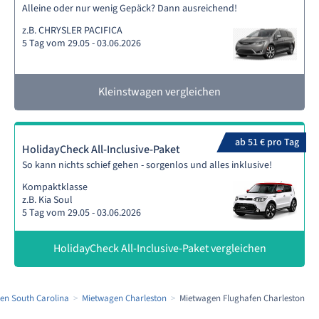
Alleine oder nur wenig Gepäck? Dann ausreichend!
z.B. CHRYSLER PACIFICA
5 Tag vom 29.05 - 03.06.2026
Kleinstwagen vergleichen
ab 51 € pro Tag
HolidayCheck All-Inclusive-Paket
So kann nichts schief gehen - sorgenlos und alles inklusive!
Kompaktklasse
z.B. Kia Soul
5 Tag vom 29.05 - 03.06.2026
HolidayCheck All-Inclusive-Paket vergleichen
en South Carolina
Mietwagen Charleston
Mietwagen Flughafen Charleston