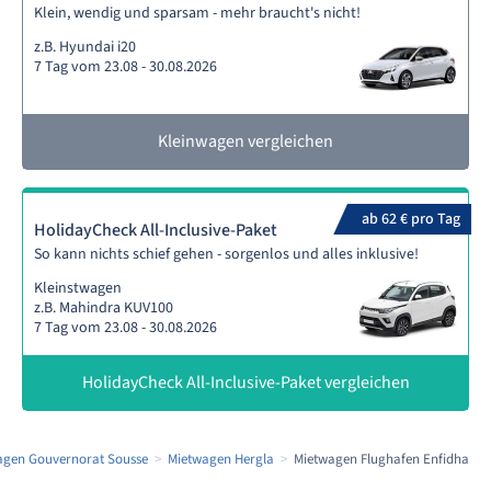
Klein, wendig und sparsam - mehr braucht's nicht!
z.B. Hyundai i20
7 Tag vom 23.08 - 30.08.2026
Kleinwagen vergleichen
ab 62 € pro Tag
HolidayCheck All-Inclusive-Paket
So kann nichts schief gehen - sorgenlos und alles inklusive!
Kleinstwagen
z.B. Mahindra KUV100
7 Tag vom 23.08 - 30.08.2026
HolidayCheck All-Inclusive-Paket vergleichen
agen Gouvernorat Sousse
Mietwagen Hergla
Mietwagen Flughafen Enfidha