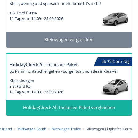
Klein, wendig und sparsam - mehr braucht's nicht!
z.B. Ford Fiesta
11 Tag vom 14.09 - 25.09.2026
Kleinwagen vergleichen
ab 22 € pro Tag
HolidayCheck All-Inclusive-Paket
So kann nichts schief gehen - sorgenlos und alles inklusive!
Kleinstwagen
z.B. Ford Ka
11 Tag vom 14.09 - 25.09.2026
HolidayCheck All-Inclusive-Paket vergleichen
 Irland
Mietwagen South
Mietwagen Tralee
Mietwagen Flughafen Kerry