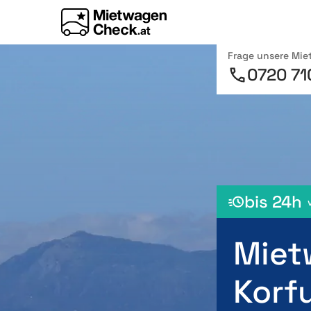
Frage unsere Mi
0720 71
bis 24h
Miet
Korf