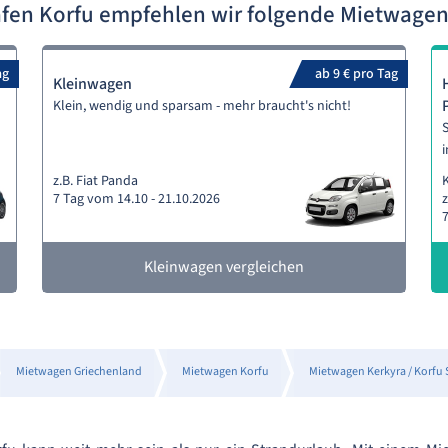
fen Korfu empfehlen wir folgende Mietwage
ag
ab 9 € pro Tag
Kleinwagen
Klein, wendig und sparsam - mehr braucht's nicht!
S
i
z.B. Fiat Panda
7 Tag vom 14.10 - 21.10.2026
z
7
Kleinwagen vergleichen
Mietwagen Griechenland
Mietwagen Korfu
Mietwagen Kerkyra / Korfu 