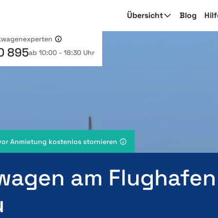
Übersicht
Blog
Hil
etwagenexperten
0 895
ab 10:00 - 18:30 Uhr
vor Anmietung kostenlos stornieren
wagen am Flughafen
u