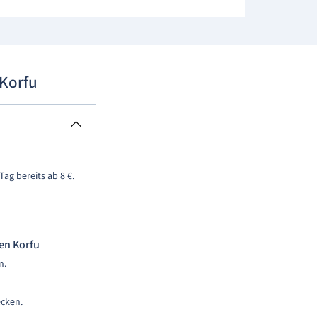
Korfu
ag bereits ab 8 €.
fen Korfu
n.
ecken.