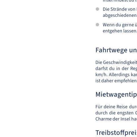
Insel findest du 
Die Strände von 
abgeschiedenen 
Wenn du gerne üb
entgehen lassen.
Fahrtwege un
Die Geschwindigkeit
darfst du in der Re
km/h. Allerdings ka
ist daher empfehlen
Mietwagenti
Für deine Reise dur
durch die engsten 
Charme der Insel ha
Treibstoffpre