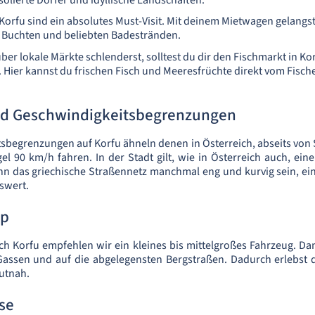
isolierte Dörfer und idyllische Landschaften.
Korfu sind ein absolutes Must-Visit. Mit deinem Mietwagen gelangs
Buchten und beliebten Badestränden.
er lokale Märkte schlenderst, solltest du dir den Fischmarkt in Kor
 Hier kannst du frischen Fisch und Meeresfrüchte direkt vom Fisch
d Geschwindigkeitsbegrenzungen
sbegrenzungen auf Korfu ähneln denen in Österreich, abseits von
gel 90 km/h fahren. In der Stadt gilt, wie in Österreich auch, ei
nn das griechische Straßennetz manchmal eng und kurvig sein, ei
swert.
pp
ch Korfu empfehlen wir ein kleines bis mittelgroßes Fahrzeug. 
Gassen und auf die abgelegensten Bergstraßen. Dadurch erlebst d
utnah.
ise