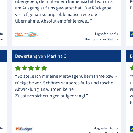
übergeben, der mit einem Namensschild von uns
K
am Ausgang auf uns gewartet hat . Die Rückgabe
D
verlief genau so unproblematisch wie die
Übernahme. Absolut empfehlenswe...”
rfu
Flughafen Korfu
ion
Shuttlebus zur Station
Bewertung von Martina C.
B
“So stelle ich mir eine Mietwagenübernahme bzw. -
“
rückgabe vor. Schönes sauberes Auto und rasche
u
Abwicklung. Es wurden keine
e
Zusatzversicherungen aufgedrängt.”
w
t
rfu
Flughafen Korfu