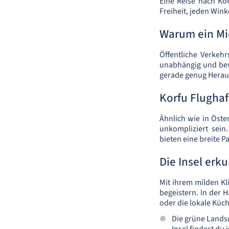
Eine Reise nach Ko
Freiheit, jeden Win
Warum ein Mi
Öffentliche Verkeh
unabhängig und bew
gerade genug Herau
Korfu Flughaf
Ähnlich wie in Öst
unkompliziert sein
bieten eine breite P
Die Insel erk
Mit ihrem milden K
begeistern. In der 
oder die lokale Küc
Die grüne Landsc