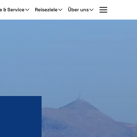
fe & Service
Reiseziele
Über uns