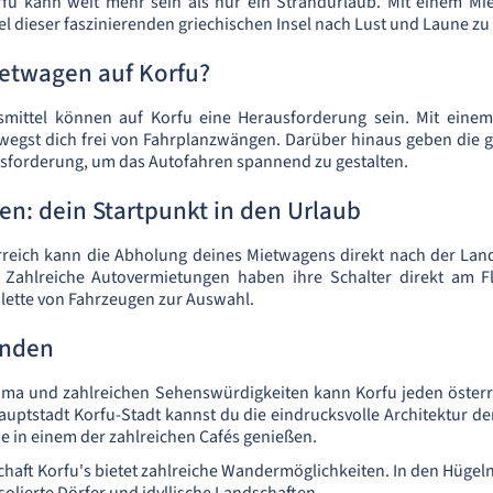
rfu kann weit mehr sein als nur ein Strandurlaub. Mit einem Mi
kel dieser faszinierenden griechischen Insel nach Lust und Laune z
etwagen auf Korfu?
rsmittel können auf Korfu eine Herausforderung sein. Mit eine
egst dich frei von Fahrplanzwängen. Darüber hinaus geben die g
sforderung, um das Autofahren spannend zu gestalten.
en: dein Startpunkt in den Urlaub
erreich kann die Abholung deines Mietwagens direkt nach der Lan
. Zahlreiche Autovermietungen haben ihre Schalter direkt am 
alette von Fahrzeugen zur Auswahl.
unden
lima und zahlreichen Sehenswürdigkeiten kann Korfu jeden österr
Hauptstadt Korfu-Stadt kannst du die eindrucksvolle Architektur de
he in einem der zahlreichen Cafés genießen.
haft Korfu's bietet zahlreiche Wandermöglichkeiten. In den Hügel