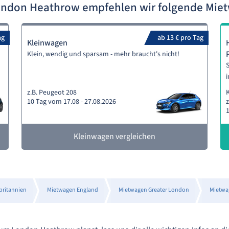
ondon Heathrow empfehlen wir folgende Mie
ag
ab 13 € pro Tag
Kleinwagen
Klein, wendig und sparsam - mehr braucht's nicht!
S
i
z.B. Peugeot 208
10 Tag vom 17.08 - 27.08.2026
z
1
Kleinwagen vergleichen
britannien
Mietwagen England
Mietwagen Greater London
Mietwa