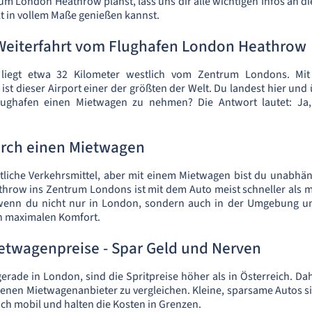
zum London Heathrow planst, lass uns dir alle wichtigen Infos an 
t in vollem Maße genießen kannst.
Weiterfahrt vom Flughafen London Heathrow
iegt etwa 32 Kilometer westlich vom Zentrum Londons. Mit
 ist dieser Airport einer der größten der Welt. Du landest hier und 
lughafen einen Mietwagen zu nehmen? Die Antwort lautet: Ja,
durch einen Mietwagen
entliche Verkehrsmittel, aber mit einem Mietwagen bist du unabhäng
hrow ins Zentrum Londons ist mit dem Auto meist schneller als 
enn du nicht nur in London, sondern auch in der Umgebung unt
en maximalen Komfort.
etwagenpreise - Spar Geld und Nerven
erade in London, sind die Spritpreise höher als in Österreich. Dah
denen Mietwagenanbieter zu vergleichen. Kleine, sparsame Autos sin
ich mobil und halten die Kosten in Grenzen.