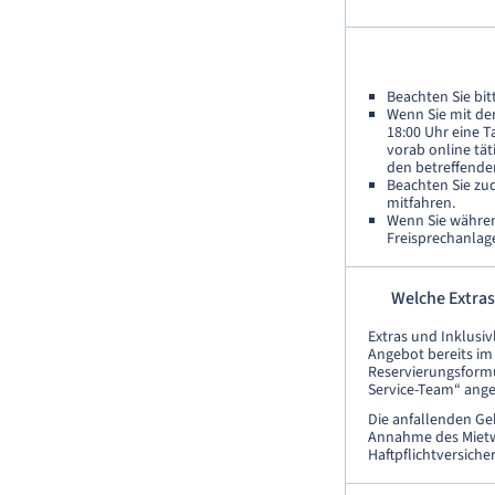
Beachten Sie bitt
Wenn Sie mit de
18:00 Uhr eine T
vorab online tä
den betreffenden
Beachten Sie zu
mitfahren.
Wenn Sie währen
Freisprechanlag
Welche Extras
Extras und Inklusiv
Angebot bereits im 
Reservierungsformu
Service-Team“ ange
Die anfallenden Ge
Annahme des Mietwa
Haftpflichtversiche