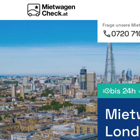
Frage unsere Mi
0720 71
bis 24h
Miet
Lond