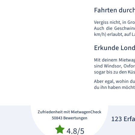
Fahrten durc
Vergiss nicht, in Gr
Auch die Geschwind
km/h) erlaubt, auf 
Erkunde Lon
Mit deinem Mietwag
sind Windsor, Oxfo
sogar bis zu den Kü
Aber egal, wohin du 
du ihn haben möcht
Zufriedenheit mit MietwagenCheck
123 Erf
50843 Bewertungen
4.8/5