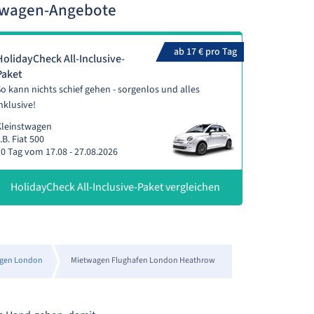
twagen-Angebote
ab 17 € pro Tag
HolidayCheck All-Inclusive-
Paket
o kann nichts schief gehen - sorgenlos und alles
nklusive!
Kleinstwagen
.B. Fiat 500
0 Tag vom 17.08 - 27.08.2026
HolidayCheck All-Inclusive-Paket vergleichen
gen London
Mietwagen Flughafen London Heathrow