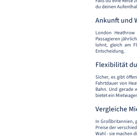
Falls du eine Reise 
du deinen Aufenthal
Ankunft und 
London Heathrow l
Passagieren jährlich
lohnt, gleich am F
Entscheidung.
Flexibilität 
Sicher, es gibt öff
Fahrtdauer von Heat
Bahn. Und gerade w
bietet ein Mietwag
Vergleiche Mi
In Großbritannien, g
Preise der verschie
Wahl - sie machen d