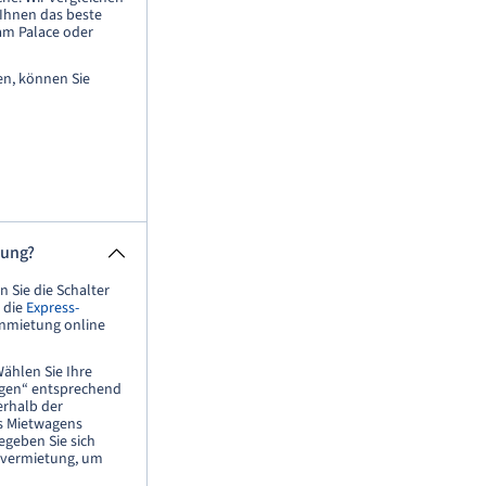
 Ihnen das beste
am Palace oder
en, können Sie
tung?
 Sie die Schalter
 die
Express-
Anmietung online
ählen Sie Ihre
ngen“ entsprechend
erhalb der
es Mietwagens
egeben Sie sich
overmietung, um