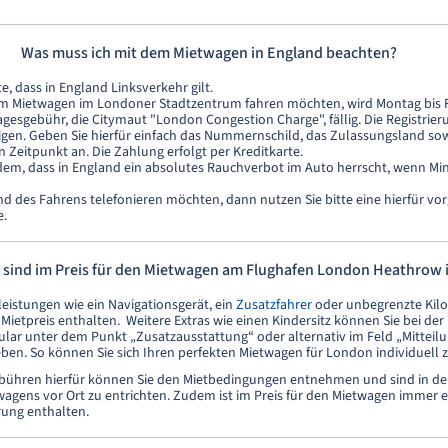
Was muss ich mit dem Mietwagen in England beachten?
e, dass in England Linksverkehr gilt.
m Mietwagen im Londoner Stadtzentrum fahren möchten, wird Montag bis Fr
agesgebühr, die Citymaut "London Congestion Charge", fällig. Die Registrie
tigen. Geben Sie hierfür einfach das Nummernschild, das Zulassungsland so
 Zeitpunkt an. Die Zahlung erfolgt per Kreditkarte.
dem, dass in England ein absolutes Rauchverbot im Auto herrscht, wenn Min
d des Fahrens telefonieren möchten, dann nutzen Sie bitte eine hierfür v
e.
 sind im Preis für den Mietwagen am Flughafen London Heathrow 
leistungen wie ein Navigationsgerät, ein
Zusatzfahrer
oder unbegrenzte Kilo
Mietpreis enthalten. Weitere Extras wie einen Kindersitz können Sie bei de
lar unter dem Punkt „Zusatzausstattung“ oder alternativ im Feld „Mitteil
ben. So können Sie sich Ihren perfekten Mietwagen für London individuell
bühren hierfür können Sie den Mietbedingungen entnehmen und sind in der
gens vor Ort zu entrichten. Zudem ist im Preis für den Mietwagen immer e
rung enthalten.