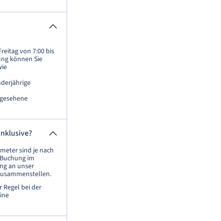
eitag von 7:00 bis
rung können Sie
wie
derjährige
orgesehene
inklusive?
meter sind je nach
r Buchung im
ung an unser
 zusammenstellen.
 Regel bei der
ine