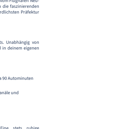
 vom Flughafen Neu-
m die faszinierenden
dlichsten Präfektur
lts. Unabhängig von
nd in deinem eigenen
wa 90 Autominuten
Kanäle und
Eine stets ruhige