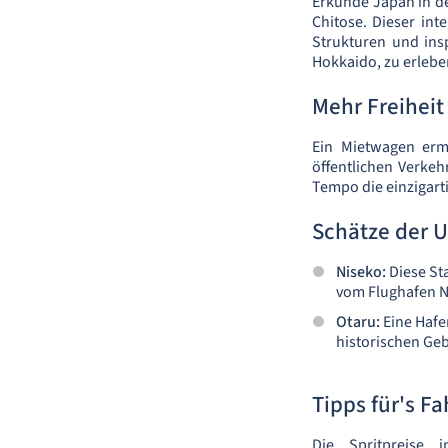
Erkunde Japan in d
Chitose. Dieser int
Strukturen und ins
Hokkaido, zu erlebe
Mehr Freiheit
Ein Mietwagen ermö
öffentlichen Verkeh
Tempo die einzigart
Schätze der
Niseko:
Diese Sta
vom Flughafen N
Otaru:
Eine Hafe
historischen Geb
Tipps für's F
Die Spritpreise 