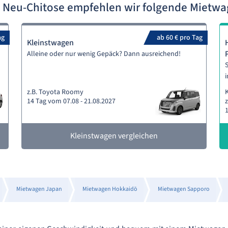
 Neu-Chitose empfehlen wir folgende Mietw
ag
ab 60 € pro Tag
Kleinstwagen
Alleine oder nur wenig Gepäck? Dann ausreichend!
S
i
z.B. Toyota Roomy
14 Tag vom 07.08 - 21.08.2027
z
1
Kleinstwagen vergleichen
Mietwagen Japan
Mietwagen Hokkaidō
Mietwagen Sapporo