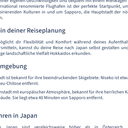
einer eigenen Geschwindigkeit und bequem mit einem Mietwagen
ernational renommierte Flughafen ist der perfekte Startpunkt, u
pirierenden Kulturen in und um Sapporo, die Hauptstadt der nör
n.
 in deiner Reiseplanung
glicht dir Flexibilität und Komfort während deines Aufentha
rsmitteln, kannst du deine Reise nach Japan selbst gestalten u
ige landschaftliche Vielfalt Hokkaidos erkunden.
 Umgebung
dt ist bekannt für ihre beeindruckenden Skigebiete. Niseko ist et
eu-Chitose entfernt.
nstadt mit europäischer Atmosphäre, bekannt für ihre herrlichen 
äude. Sie liegt etwa 40 Minuten von Sapporo entfernt.
ahren in Japan
in Japan sind vergleichsweise höher als in Österreich. 