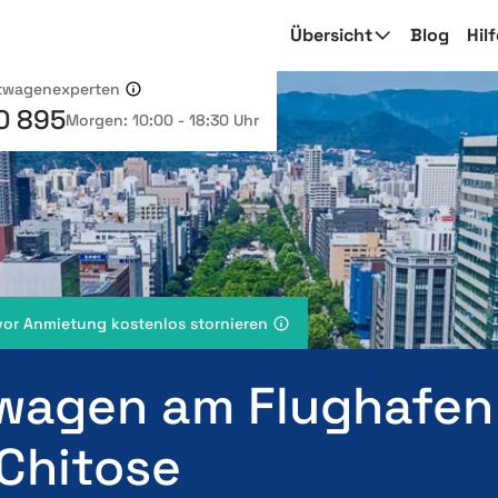
Übersicht
Blog
Hil
etwagenexperten
0 895
Morgen: 10:00 - 18:30 Uhr
vor Anmietung kostenlos stornieren
wagen am Flughafen
Chitose