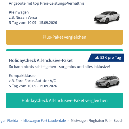
Angebote mit top Preis-Leistungs-Verhältnis
Kleinwagen
z.B. Nissan Versa
5 Tag vom 10.09 - 15.09.2026
Plus-Paket vergleichen
ab 52 € pro Tag
HolidayCheck All-Inclusive-Paket
So kann nichts schief gehen - sorgenlos und alles inklusive!
Kompaktklasse
z.B. Ford Focus Aut. 4dr A/C
5 Tag vom 10.09 - 15.09.2026
HolidayCheck All-Inclusive-Paket vergleichen
gen Florida
Mietwagen Fort Lauderdale
Mietwagen Flughafen Palm Beach