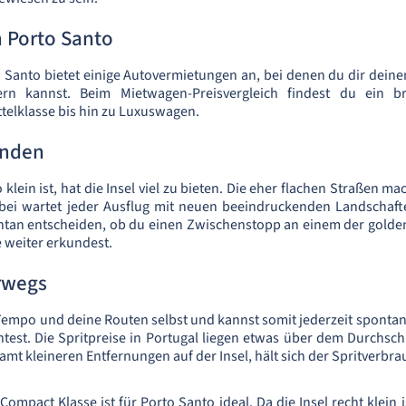
 Porto Santo
 Santo bietet einige Autovermietungen an, bei denen du dir dein
rn kannst. Beim Mietwagen-Preisvergleich findest du ein b
telklasse bis hin zu Luxuswagen.
unden
lein ist, hat die Insel viel zu bieten. Die eher flachen Straßen m
ei wartet jeder Ausflug mit neuen beeindruckenden Landschafte
ntan entscheiden, ob du einen Zwischenstopp an einem der golden
e weiter erkundest.
rwegs
empo und deine Routen selbst und kannst somit jederzeit sponta
test. Die Spritpreise in Portugal liegen etwas über dem Durchsch
mt kleineren Entfernungen auf der Insel, hält sich der Spritverbra
mpact Klasse ist für Porto Santo ideal. Da die Insel recht klein i