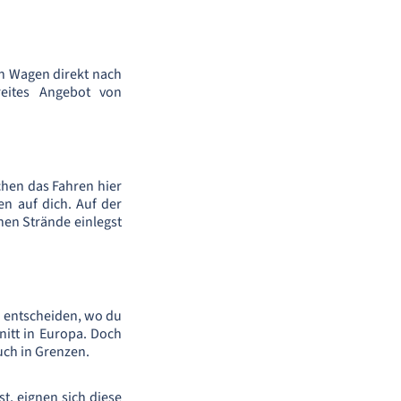
en Wagen direkt nach
reites Angebot von
achen das Fahren hier
n auf dich. Auf der
en Strände einlegst
n entscheiden, wo du
nitt in Europa. Doch
uch in Grenzen.
st, eignen sich diese