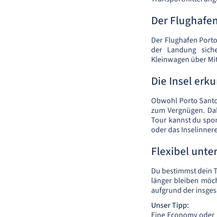
Der Flughafen
Der Flughafen Porto
der Landung siche
Kleinwagen über Mit
Die Insel erk
Obwohl Porto Santo k
zum Vergnügen. Dab
Tour kannst du spo
oder das Inselinner
Flexibel unte
Du bestimmst dein T
länger bleiben möch
aufgrund der insgesa
Unser Tipp:
Eine Economy oder Co