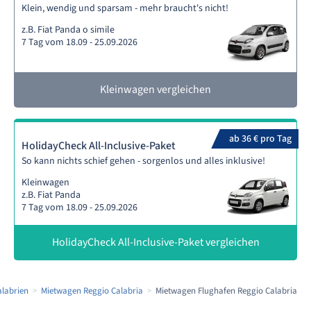
Klein, wendig und sparsam - mehr braucht's nicht!
z.B. Fiat Panda o simile
7 Tag vom 18.09 - 25.09.2026
Kleinwagen vergleichen
ab 36 € pro Tag
HolidayCheck All-Inclusive-Paket
So kann nichts schief gehen - sorgenlos und alles inklusive!
Kleinwagen
z.B. Fiat Panda
7 Tag vom 18.09 - 25.09.2026
HolidayCheck All-Inclusive-Paket vergleichen
labrien
Mietwagen Reggio Calabria
Mietwagen Flughafen Reggio Calabria