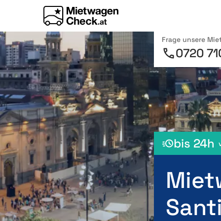
Frage unsere Mi
0720 71
bis 24h
Miet
Sant