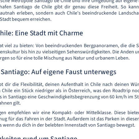
ische Metropole Santiago de Chile und ihre Umgebung auf eigene
afen Santiago de Chile gibt dir genau diese Freiheit. So kann
hautnah erleben, sondern auch Chile's beeindruckende Landscha
 Stadt bequem erreichen.
hile: Eine Stadt mit Charme
hat viel zu bieten: Von beeindruckenden Bergpanoramen, die die 
enskultur bis hin zu vielseitigen Sehenswürdigkeiten. Die Anden un
orgen so für eine tolle Mischung aus Natur und urbanem Leben.
Santiago: Auf eigene Faust unterwegs
bt dir die Flexibilität, deinen Aufenthalt in Chile nach deinen Wü
n Chile ein Stück niedriger als in Österreich, was den Roadtrip no
s in Santiago eine Geschwindigkeitsbegrenzung von 60 km/h im St
hnen gilt.
en empfehlen wir eine Kompakt- oder Mittelklasse. Diese biet
g für das Fahren in der Stadt. Außerdem ist das Parken in diesen
s wenn du dich in der belebten Innenstadt von Santiago bewegst.
keiten rund um Santiago