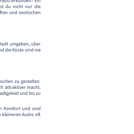
 Faust erkunden? Ein
st du nicht nur die
ften und exotischen
Stadt umgeben, über
d die Küste sind nie
nschen zu gestalten.
ch attraktiver macht.
adtgebiet und bis zu
en Komfort und sind
 kleineren Autos oft