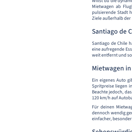
Willst du die dynam
Mietwagen ab Flugh
pulsierende Stadt 
Ziele außerhalb der
Santiago de C
Santiago de Chile 
eine aufregende Ess
weit entfernt und s
Mietwagen in 
Ein eigenes Auto gi
Spritpreise liegen i
Beachte jedoch, das
120 km/h auf Autoba
Für deinen Mietwag
dennoch wendig genu
einfacher, besonder
Sehenswürdig