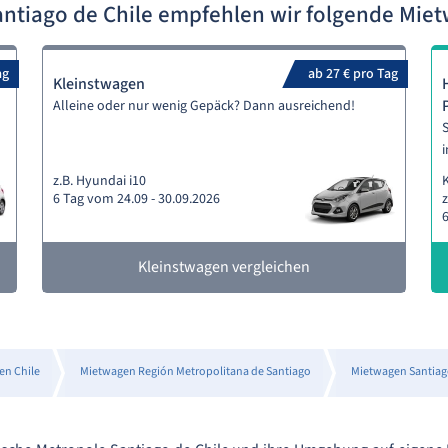
ntiago de Chile empfehlen wir folgende Mi
ag
ab 27 € pro Tag
Kleinstwagen
Alleine oder nur wenig Gepäck? Dann ausreichend!
S
i
z.B. Hyundai i10
6 Tag vom 24.09 - 30.09.2026
z
6
Kleinstwagen vergleichen
en Chile
Mietwagen Región Metropolitana de Santiago
Mietwagen Santiag