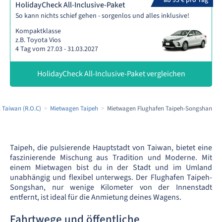
ab 93 € pro Tag
HolidayCheck All-Inclusive-Paket
So kann nichts schief gehen - sorgenlos und alles inklusive!
Kompaktklasse
z.B. Toyota Vios
4 Tag vom 27.03 - 31.03.2027
HolidayCheck All-Inclusive-Paket vergleichen
 Taiwan (R.O.C)
Mietwagen Taipeh
Mietwagen Flughafen Taipeh-Songshan
Taipeh, die pulsierende Hauptstadt von Taiwan, bietet eine
faszinierende Mischung aus Tradition und Moderne. Mit
einem Mietwagen bist du in der Stadt und im Umland
unabhängig und flexibel unterwegs. Der Flughafen Taipeh-
Songshan, nur wenige Kilometer von der Innenstadt
entfernt, ist ideal für die Anmietung deines Wagens.
Fahrtwege und öffentliche