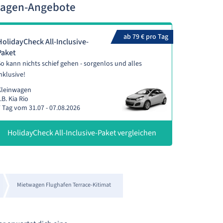
twagen-Angebote
ab 79 € pro Tag
HolidayCheck All-Inclusive-
Paket
o kann nichts schief gehen - sorgenlos und alles
nklusive!
Kleinwagen
.B. Kia Rio
 Tag vom 31.07 - 07.08.2026
HolidayCheck All-Inclusive-Paket vergleichen
Mietwagen Flughafen Terrace-Kitimat