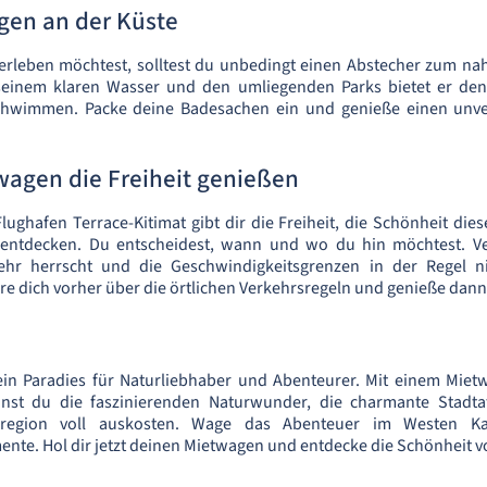
gen an der Küste
erleben möchtest, solltest du unbedingt einen Abstecher zum na
seinem klaren Wasser und den umliegenden Parks bietet er den
hwimmen. Packe deine Badesachen ein und genieße einen unve
wagen die Freiheit genießen
ughafen Terrace-Kitimat gibt dir die Freiheit, die Schönheit die
ntdecken. Du entscheidest, wann und wo du hin möchtest. Ver
hr herrscht und die Geschwindigkeitsgrenzen in der Regel ni
re dich vorher über die örtlichen Verkehrsregeln und genieße dann 
t ein Paradies für Naturliebhaber und Abenteurer. Mit einem Mie
annst du die faszinierenden Naturwunder, die charmante Stadt
nregion voll auskosten. Wage das Abenteuer im Westen K
nte. Hol dir jetzt deinen Mietwagen und entdecke die Schönheit v