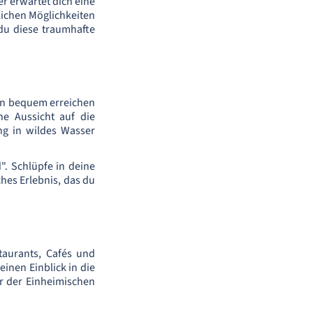
er erwartet dich eine
ichen Möglichkeiten
du diese traumhafte
gen bequem erreichen
he Aussicht auf die
ng in wildes Wasser
d". Schlüpfe in deine
hes Erlebnis, das du
taurants, Cafés und
inen Einblick in die
ur der Einheimischen