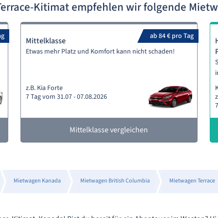
errace-Kitimat empfehlen wir folgende Mie
ag
ab 84 € pro Tag
Mittelklasse
Etwas mehr Platz und Komfort kann nicht schaden!
S
i
z.B. Kia Forte
7 Tag vom 31.07 - 07.08.2026
z
7
Mittelklasse vergleichen
Mietwagen Kanada
Mietwagen British Columbia
Mietwagen Terrace