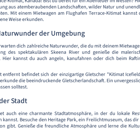
e-Kitimat, Kanada! Bist du bereit für ein Abenteuer im Westen? Hi
hung aus atemberaubenden Landschaften, wilder Natur und unendl
täten. Mit einem Mietwagen am Flughafen Terrace-Kitimat kannst 
gene Weise erkunden.
Naturwunder der Umgebung
erwarten dich zahlreiche Naturwunder, die du mit deinem Mietwa
ang des spektakulären Skeena River und genieße die malerisc
 Hier kannst du auch angeln, kanufahren oder dich beim Rafti
 entfernt befindet sich der einzigartige Gletscher "Kitimat Icefiel
kunde die beeindruckende Gletscherlandschaft. Ein unvergesslic
ssen solltest.
der Stadt
etet auch eine charmante Stadtatmosphäre, in der du lokale Res
 kannst. Besuche den Heritage Park, ein Freilichtmuseum, das dir e
on gibt. Genieße die freundliche Atmosphäre und lerne die Kult