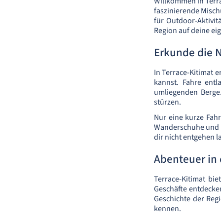
Willkommen in Terrac
faszinierende Misc
für Outdoor-Aktivi
Region auf deine ei
Erkunde die 
In Terrace-Kitimat 
kannst. Fahre entl
umliegenden Berge.
stürzen.
Nur eine kurze Fahrt
Wanderschuhe und er
dir nicht entgehen la
Abenteuer in 
Terrace-Kitimat bi
Geschäfte entdecken
Geschichte der Regi
kennen.