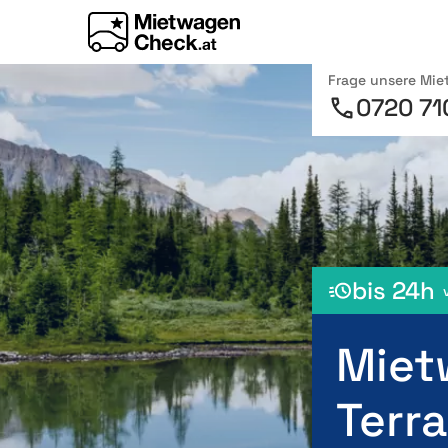
Frage unsere Mi
0720 71
bis 24h
Miet
Terr