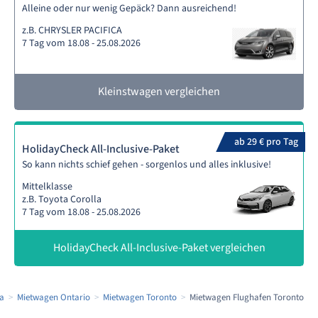
Alleine oder nur wenig Gepäck? Dann ausreichend!
z.B. CHRYSLER PACIFICA
7 Tag vom 18.08 - 25.08.2026
Kleinstwagen vergleichen
ab 29 € pro Tag
HolidayCheck All-Inclusive-Paket
So kann nichts schief gehen - sorgenlos und alles inklusive!
Mittelklasse
z.B. Toyota Corolla
7 Tag vom 18.08 - 25.08.2026
HolidayCheck All-Inclusive-Paket vergleichen
a
Mietwagen Ontario
Mietwagen Toronto
Mietwagen Flughafen Toronto