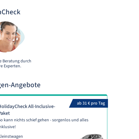
nCheck
e Beratung durch
e Experten.
gen-Angebote
ab 31 € pro Tag
HolidayCheck All-Inclusive-
Paket
o kann nichts schief gehen - sorgenlos und alles
nklusive!
Kleinstwagen