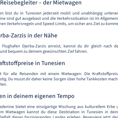
r Reisebegleiter – der Mietwagen
n bist du in Tunesien jederzeit mobil und unabhängig unterw
e sind gut ausgebaut und die Verkehrssituation ist im Allgemei
ichen Verkehrsregeln und Speed-Limits, um sicher ans Ziel zu komm
rba-Zarzis in der Nähe
lughafen Djerba-Zarzis anreist, kannst du dir gleich nach d
und bequem zu deinem gewünschten Ziel fahren.
aftstoffpreise in Tunesien
t für alle Reisenden mit einem Mietwagen: Die Kraftstoffprei
stig. Du musst dir daher keine Sorgen über hohe Tankkosten mac
ten.
ien in deinem eigenen Tempo
denine bietet eine einzigartige Mischung aus kulturellem Erbe u
nem Mietwagen kannst du diese Destination in Tunesien in de
elfalt dieses faszinierenden Landes erleben. Reserviere jetzt 