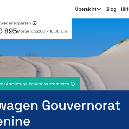
Übersicht
Blog
Hil
etwagenexperten
0 895
Morgen: 22:00 - 18:30 Uhr
vor Anmietung kostenlos stornieren
wagen Gouvernorat
nine