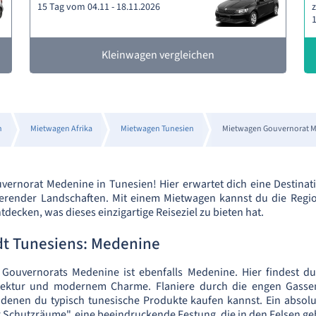
15 Tag vom 04.11 - 18.11.2026
z
1
Kleinwagen vergleichen
n
Mietwagen Afrika
Mietwagen Tunesien
Mietwagen Gouvernorat 
rnorat Medenine in Tunesien! Hier erwartet dich eine Destinatio
ierender Landschaften. Mit einem Mietwagen kannst du die Regio
ntdecken, was dieses einzigartige Reiseziel zu bieten hat.
dt Tunesiens: Medenine
 Gouvernorats Medenine ist ebenfalls Medenine. Hier findest d
hitektur und modernem Charme. Flaniere durch die engen Gass
 denen du typisch tunesische Produkte kaufen kannst. Ein absolut
Schutzräume", eine beeindruckende Festung, die in den Felsen g