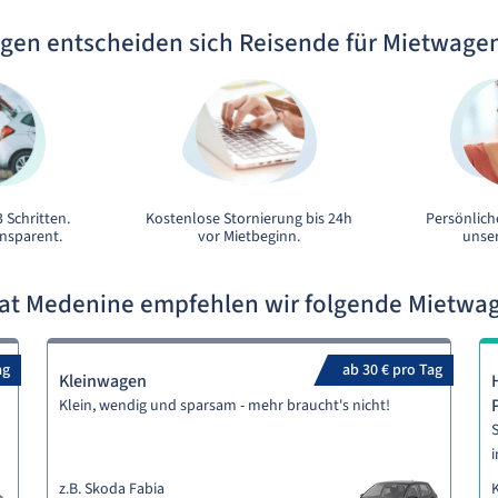
gen entscheiden sich Reisende für Mietwage
 Schritten.
Kostenlose Stornierung bis 24h
Persönlich
ansparent.
vor Mietbeginn.
unser
rat Medenine empfehlen wir folgende Mietwa
ag
ab 30 € pro Tag
Kleinwagen
Klein, wendig und sparsam - mehr braucht's nicht!
S
i
z.B. Skoda Fabia