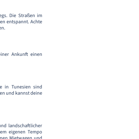
egs. Die Straßen im
nen entspannt. Achte
en.
einer Ankunft einen
se in Tunesien sind
hen und kannst deine
nd landschaftlicher
inem eigenen Tempo
deinen Mietwagen und