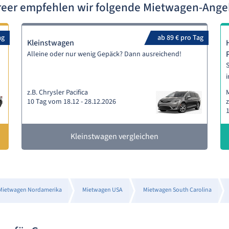
reer empfehlen wir folgende Mietwagen-Ang
ag
ab 89 € pro Tag
Kleinstwagen
Alleine oder nur wenig Gepäck? Dann ausreichend!
S
i
z.B. Chrysler Pacifica
M
10 Tag vom 18.12 - 28.12.2026
z
1
Kleinstwagen vergleichen
Mietwagen Nordamerika
Mietwagen USA
Mietwagen South Carolina