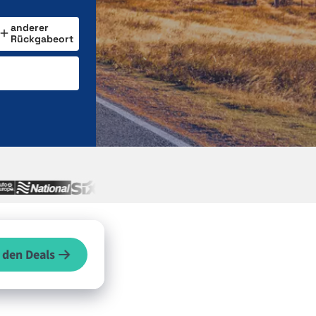
anderer
Rückgabeort
 den Deals