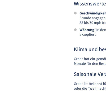
Wissenswerte
Geschwindigkei
Stunde angegeben
55 bis 70 mph (c
Währung:
In den
akzeptiert.
Klima und bes
Greer hat ein gemäß
Monate für den Besu
Saisonale Ve
Greer ist bekannt fü
oder die "Weihnacht