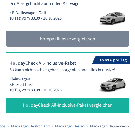
Der Meistgebuchte unter den Mietwagen
z.B. Volkswagen Golf
10 Tag vom 30.09 - 10.10.2026
Kompaktklasse vergleichen
ab 49 € pro Tag
HolidayCheck All-Inclusive-Paket
So kann nichts schief gehen - sorgenlos und alles inklusive!
Kleinwagen
z.B. Seat Ibiza
10 Tag vom 30.09 - 10.10.2026
HolidayCheck All-Inclusive-Paket vergleichen
ropa
Mietwagen Deutschland
Mietwagen Hessen
Mietwagen Heppenheim