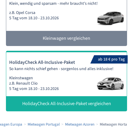
Klein, wendig und sparsam - mehr braucht's nicht!
z.B. Opel Corsa
5 Tag vom 18.10 - 23.10.2026
Kleinwagen vergleichen
ab 18 € pro Tag
HolidayCheck All-Inclusive-Paket
So kann nichts schief gehen - sorgenlos und alles inklusive!
Kleinstwagen
z.B. Renault Clio
5 Tag vom 18.10 - 23.10.2026
HolidayCheck All-Inclusive-Paket vergleichen
wagen Europa
Mietwagen Portugal
Mietwagen Azoren
Mietwagen Horta