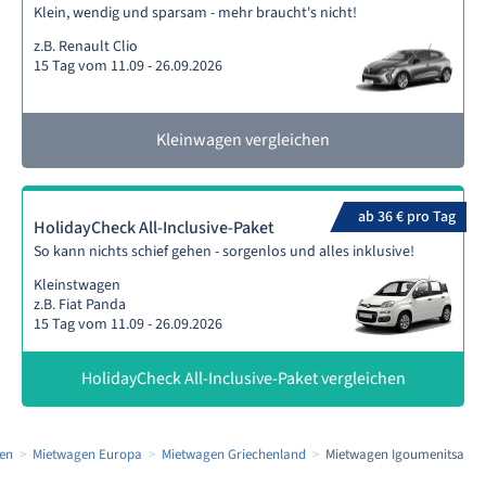
Klein, wendig und sparsam - mehr braucht's nicht!
z.B. Renault Clio
15 Tag vom 11.09 - 26.09.2026
Kleinwagen vergleichen
ab 36 € pro Tag
HolidayCheck All-Inclusive-Paket
So kann nichts schief gehen - sorgenlos und alles inklusive!
Kleinstwagen
z.B. Fiat Panda
15 Tag vom 11.09 - 26.09.2026
HolidayCheck All-Inclusive-Paket vergleichen
en
Mietwagen Europa
Mietwagen Griechenland
Mietwagen Igoumenitsa