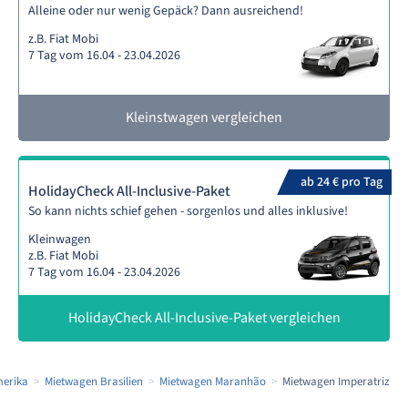
Alleine oder nur wenig Gepäck? Dann ausreichend!
z.B. Fiat Mobi
7 Tag vom 16.04 - 23.04.2026
Kleinstwagen vergleichen
ab 24 € pro Tag
HolidayCheck All-Inclusive-Paket
So kann nichts schief gehen - sorgenlos und alles inklusive!
Kleinwagen
z.B. Fiat Mobi
7 Tag vom 16.04 - 23.04.2026
HolidayCheck All-Inclusive-Paket vergleichen
erika
Mietwagen Brasilien
Mietwagen Maranhão
Mietwagen Imperatriz