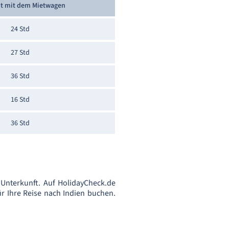
it mit dem Mietwagen
24 Std
27 Std
36 Std
16 Std
36 Std
nterkunft. Auf HolidayCheck.de
r Ihre Reise nach Indien buchen.