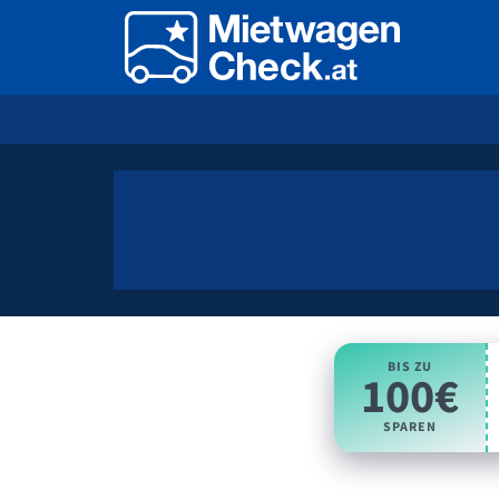
BIS ZU
100€
SPAREN