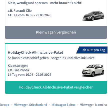
Klein, wendig und sparsam - mehr braucht's nicht!
z.B. Renault Clio
14 Tag vom 16.08 - 29.08.2026
Kleinwagen vergleichen
ab 49 € pro Tag
HolidayCheck All-Inclusive-Paket
So kann nichts schief gehen - sorgenlos und alles inklusive!
Kleinstwagen
z.B. Fiat Panda
14 Tag vom 16.08 - 29.08.2026
HolidayCheck All-Inclusive-Paket vergleichen
Europa
Mietwagen Griechenland
Mietwagen Epirus
Mietwagen Ioannina