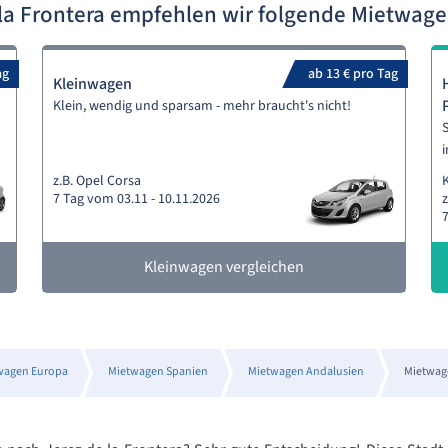
 la Frontera empfehlen wir folgende Mietwa
ag
ab 13 € pro Tag
Kleinwagen
Klein, wendig und sparsam - mehr braucht's nicht!
S
i
z.B. Opel Corsa
7 Tag vom 03.11 - 10.11.2026
z
7
Kleinwagen vergleichen
wagen Europa
Mietwagen Spanien
Mietwagen Andalusien
Mietwage