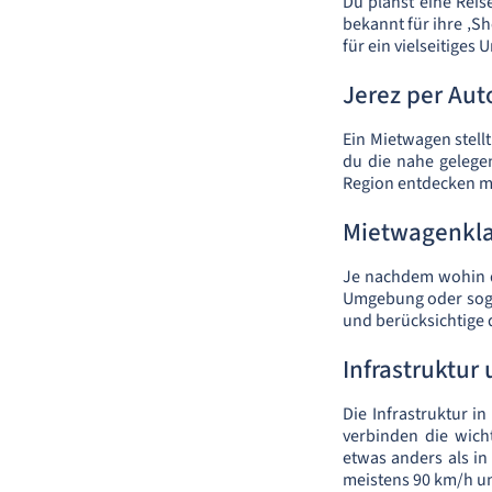
Du planst eine Reis
bekannt für ihre ‚Sh
für ein vielseitige
Jerez per Au
Ein Mietwagen stellt
du die nahe gelege
Region entdecken mö
Mietwagenkl
Je nachdem wohin de
Umgebung oder sogar
und berücksichtige 
Infrastruktur
Die Infrastruktur 
verbinden die wich
etwas anders als in
meistens 90 km/h un