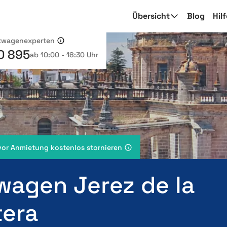
Übersicht
Blog
Hil
etwagenexperten
0 895
ab 10:00 - 18:30 Uhr
vor Anmietung kostenlos stornieren
wagen Jerez de la
tera