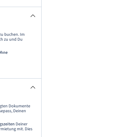
zu buchen. Im
ch zu und Du
Ohne
tigten Dokumente
sepass, Deinen
gszeiten
Deiner
rmietung mit. Dies