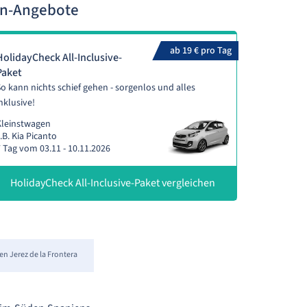
gen-Angebote
ab 19 € pro Tag
HolidayCheck All-Inclusive-
Paket
o kann nichts schief gehen - sorgenlos und alles
nklusive!
Kleinstwagen
.B. Kia Picanto
 Tag vom 03.11 - 10.11.2026
HolidayCheck All-Inclusive-Paket vergleichen
n Jerez de la Frontera