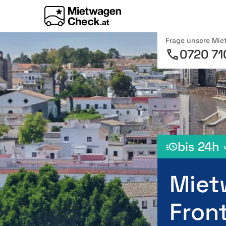
Frage unsere Mi
0720 71
bis 24h
Miet
Fron