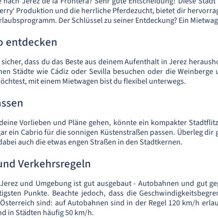
e nach Jerez de la Frontera? Sehr gute Entscheidung! Diese Stad
erry‘ Produktion und die herrliche Pferdezucht, bietet dir hervor
s Urlaubsprogramm. Der Schlüssel zu seiner Entdeckung? Ein Mietwa
to entdecken
 sicher, dass du das Beste aus deinem Aufenthalt in Jerez heraush
nen Städte wie Cádiz oder Sevilla besuchen oder die Weinberge u
chtest, mit einem Mietwagen bist du flexibel unterwegs.
assen
ine Vorlieben und Pläne gehen, könnte ein kompakter Stadtflitz
 ein Cabrio für die sonnigen Küstenstraßen passen. Überleg dir 
dabei auch die etwas engen Straßen in den Stadtkernen.
 und Verkehrsregeln
in Jerez und Umgebung ist gut ausgebaut - Autobahnen und gut ge
tigsten Punkte. Beachte jedoch, dass die Geschwindigkeitsbegr
 Österreich sind: auf Autobahnen sind in der Regel 120 km/h erla
d in Städten häufig 50 km/h.