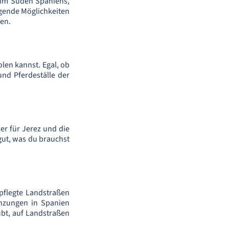
t im Süden Spaniens,
ragende Möglichkeiten
gen.
olen kannst. Egal, ob
nd Pferdeställe der
er für Jerez und die
gut, was du brauchst
pflegte Landstraßen
enzungen in Spanien
ubt, auf Landstraßen