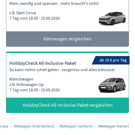
Klein, wendig und sparsam - mehr braucht's nicht!
z.B. Opel Corsa
7 Tag vom 18.09 - 25.09.2026
Kleinwagen vergleichen
ab 18 € pro Tag
HolidayCheck All-Inclusive-Paket
So kann nichts schief gehen - sorgenlos und alles inklusive!
Kleinstwagen
z.B. Volkswagen Up
7 Tag vom 18.09 - 25.09.2026
HolidayCheck All-Inclusive-Paket vergleichen
uropa
Mietwagen Griechenland
Mietwagen Santorini
Mietwagen Kamari