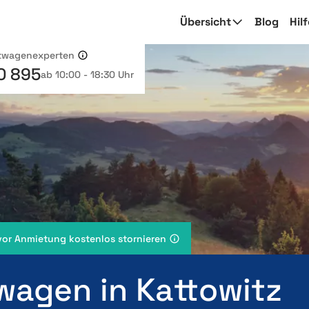
Übersicht
Blog
Hil
etwagenexperten
0 895
ab 10:00 - 18:30 Uhr
vor Anmietung kostenlos stornieren
wagen in Kattowitz