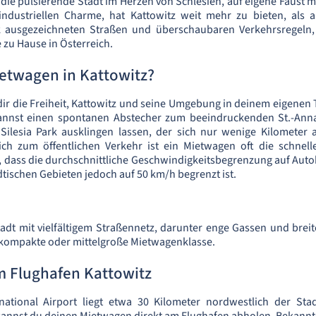
 die pulsierende Stadt im Herzen von Schlesien, auf eigene Faust 
industriellen Charme, hat Kattowitz weit mehr zu bieten, als a
ank ausgezeichneten Straßen und überschaubaren Verkehrsregeln, 
 zu Hause in Österreich.
etwagen in Kattowitz?
dir die Freiheit, Kattowitz und seine Umgebung in deinem eigene
kannst einen spontanen Abstecher zum beeindruckenden St.-Ann
Silesia Park ausklingen lassen, der sich nur wenige Kilometer 
eich zum öffentlichen Verkehr ist ein Mietwagen oft die schne
e, dass die durchschnittliche Geschwindigkeitsbegrenzung auf Aut
dtischen Gebieten jedoch auf 50 km/h begrenzt ist.
Stadt mit vielfältigem Straßennetz, darunter enge Gassen und brei
 kompakte oder mittelgroße Mietwagenklasse.
 Flughafen Kattowitz
national Airport liegt etwa 30 Kilometer nordwestlich der Sta