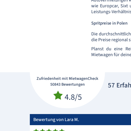
Autovermietungen k
wie Europcar, Sixt 
Leistungs-Verhältnis
Spritpreise in Polen
Die durchschnittlich
die Preise regional 
Planst du eine Re
Mietwagen für deine 
Zufriedenheit mit MietwagenCheck
57 Erfa
50843 Bewertungen
4.8/5
Bewertung von Lara M.