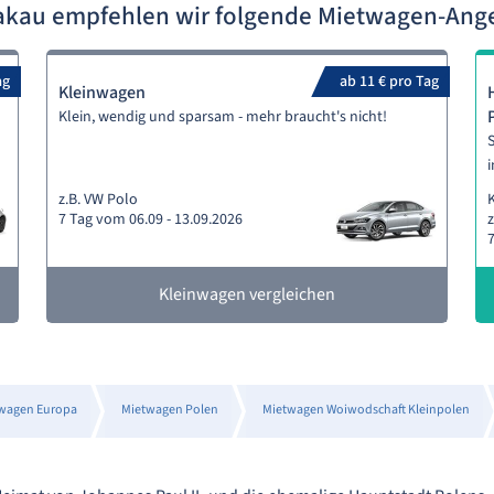
rakau empfehlen wir folgende Mietwagen-Ang
ag
ab 11 € pro Tag
Kleinwagen
Klein, wendig und sparsam - mehr braucht's nicht!
S
i
z.B. VW Polo
7 Tag vom 06.09 - 13.09.2026
z
7
Kleinwagen vergleichen
wagen Europa
Mietwagen Polen
Mietwagen Woiwodschaft Kleinpolen