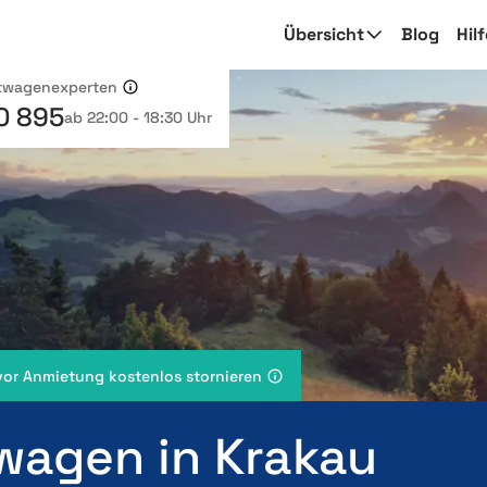
Übersicht
Blog
Hil
etwagenexperten
0 895
ab 22:00 - 18:30 Uhr
vor Anmietung kostenlos stornieren
wagen in Krakau