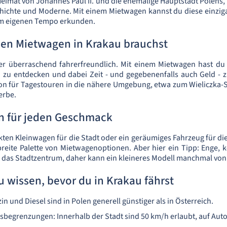
Heimat von Johannes Paul II. und die ehemalige Hauptstadt Polens, 
chichte und Moderne. Mit einem Mietwagen kannst du diese einziga
m eigenen Tempo erkunden.
en Mietwagen in Krakau brauchst
er überraschend fahrerfreundlich. Mit einem Mietwagen hast du 
 zu entdecken und dabei Zeit - und gegebenenfalls auch Geld - z
ion für Tagestouren in die nähere Umgebung, etwa zum Wieliczka-
erbe.
n für jeden Geschmack
en Kleinwagen für die Stadt oder ein geräumiges Fahrzeug für die
breite Palette von Mietwagenoptionen. Aber hier ein Tipp: Enge, k
das Stadtzentrum, daher kann ein kleineres Modell manchmal von V
du wissen, bevor du in Krakau fährst
in und Diesel sind in Polen generell günstiger als in Österreich.
sbegrenzungen: Innerhalb der Stadt sind 50 km/h erlaubt, auf Au