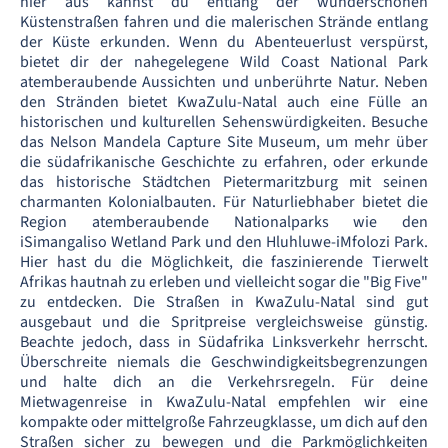
hier aus kannst du entlang der wunderschönen
Küstenstraßen fahren und die malerischen Strände entlang
der Küste erkunden. Wenn du Abenteuerlust verspürst,
bietet dir der nahegelegene Wild Coast National Park
atemberaubende Aussichten und unberührte Natur. Neben
den Stränden bietet KwaZulu-Natal auch eine Fülle an
historischen und kulturellen Sehenswürdigkeiten. Besuche
das Nelson Mandela Capture Site Museum, um mehr über
die südafrikanische Geschichte zu erfahren, oder erkunde
das historische Städtchen Pietermaritzburg mit seinen
charmanten Kolonialbauten. Für Naturliebhaber bietet die
Region atemberaubende Nationalparks wie den
iSimangaliso Wetland Park und den Hluhluwe-iMfolozi Park.
Hier hast du die Möglichkeit, die faszinierende Tierwelt
Afrikas hautnah zu erleben und vielleicht sogar die "Big Five"
zu entdecken. Die Straßen in KwaZulu-Natal sind gut
ausgebaut und die Spritpreise vergleichsweise günstig.
Beachte jedoch, dass in Südafrika Linksverkehr herrscht.
Überschreite niemals die Geschwindigkeitsbegrenzungen
und halte dich an die Verkehrsregeln. Für deine
Mietwagenreise in KwaZulu-Natal empfehlen wir eine
kompakte oder mittelgroße Fahrzeugklasse, um dich auf den
Straßen sicher zu bewegen und die Parkmöglichkeiten