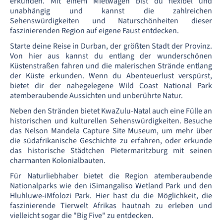
erkunden. Mit einem Mietwagen bist du flexibel und
unabhängig und kannst die zahlreichen
Sehenswürdigkeiten und Naturschönheiten dieser
faszinierenden Region auf eigene Faust entdecken.
Starte deine Reise in Durban, der größten Stadt der Provinz.
Von hier aus kannst du entlang der wunderschönen
Küstenstraßen fahren und die malerischen Strände entlang
der Küste erkunden. Wenn du Abenteuerlust verspürst,
bietet dir der nahegelegene Wild Coast National Park
atemberaubende Aussichten und unberührte Natur.
Neben den Stränden bietet KwaZulu-Natal auch eine Fülle an
historischen und kulturellen Sehenswürdigkeiten. Besuche
das Nelson Mandela Capture Site Museum, um mehr über
die südafrikanische Geschichte zu erfahren, oder erkunde
das historische Städtchen Pietermaritzburg mit seinen
charmanten Kolonialbauten.
Für Naturliebhaber bietet die Region atemberaubende
Nationalparks wie den iSimangaliso Wetland Park und den
Hluhluwe-iMfolozi Park. Hier hast du die Möglichkeit, die
faszinierende Tierwelt Afrikas hautnah zu erleben und
vielleicht sogar die "Big Five" zu entdecken.