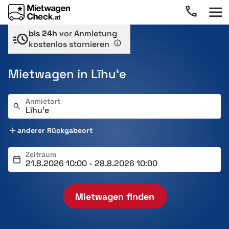
bis 24h
vor Anmietung
kostenlos stornieren
Mietwagen in Līhuʻe
Anmietort
anderer Rückgabeort
Zeitraum
Mietwagen finden