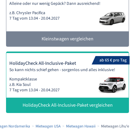
Alleine oder nur wenig Gepäck? Dann ausreichend!
z.B. Chrysler Pacifica
7 Tag vom 13.04 - 20.04.2027
Kleinstwagen vergleichen
ab 65 € pro Tag
HolidayCheck All-Inclusive-Paket
So kann nichts schief gehen - sorgenlos und alles inklusive!
Kompaktklasse
z.B. Kia Soul
7 Tag vom 13.04 - 20.04.2027
HolidayCheck All-Inclusive-Paket vergleichen
agen Nordamerika
Mietwagen USA
Mietwagen Hawaii
Mietwagen Līhuʻe