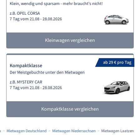
Klein, wendig und sparsam - mehr braucht's nicht!
z.B. OPEL CORSA
7 Tag vom 21.08 - 28.08.2026
Kleinwagen vergleichen
ab 29 € pro Tag
Kompaktklasse
Der Meistgebuchte unter den Mietwagen
z.B. MYSTERY CAR
7 Tag vom 21.08 - 28.08.2026
Kompaktklasse vergleichen
a
Mietwagen Deutschland
Mietwagen Niedersachsen
Mietwagen Laatzen