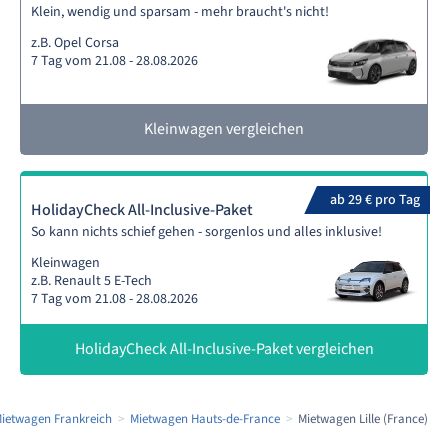
Klein, wendig und sparsam - mehr braucht's nicht!
z.B. Opel Corsa
7 Tag vom 21.08 - 28.08.2026
Kleinwagen vergleichen
ab 29 € pro Tag
HolidayCheck All-Inclusive-Paket
So kann nichts schief gehen - sorgenlos und alles inklusive!
Kleinwagen
z.B. Renault 5 E-Tech
7 Tag vom 21.08 - 28.08.2026
HolidayCheck All-Inclusive-Paket vergleichen
ietwagen Frankreich
Mietwagen Hauts-de-France
Mietwagen Lille (France)