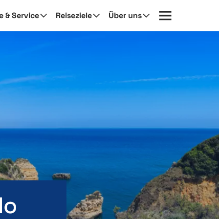
fe & Service
Reiseziele
Über uns
do