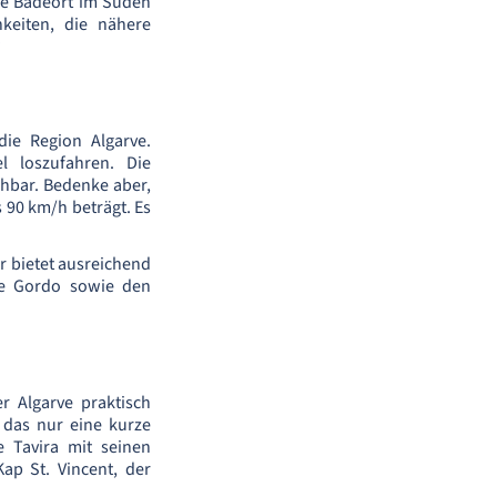
ine Badeort im Süden
keiten, die nähere
?
ie Region Algarve.
l loszufahren. Die
chbar. Bedenke aber,
 90 km/h beträgt. Es
r bietet ausreichend
te Gordo sowie den
r Algarve praktisch
 das nur eine kurze
e Tavira mit seinen
ap St. Vincent, der