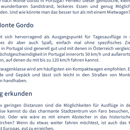
e nach Monte Gordo in Portugal? Perfekt! Dieser gemütliche, kle
 wunderbaren Sandstrand, leckeres Essen und genug Möglich
en. Und wie könnte man das besser tun als mit einem Mietwagen
Monte Gordo
t sich hervorragend als Ausgangspunkt für Tagesausflüge in d
es dir aber auch Spaß, einfach mal ohne spezifisches Zie
 in Portugal sind generell gut und mit denen in Österreich verglei
Höchstgeschwindigkeit in Portugal innerorts 50 km/h und außerorts
n, auf denen du mit bis zu 120 km/h fahren kannst.
etwagenklasse wird am häufigsten ein Kompaktwagen empfohlen. E
ende und Gepäck und lässt sich leicht in den Straßen von Mon
rn handhaben.
g erkunden
iv geringen Distanzen sind die Möglichkeiten für Ausflüge in de
eise kannst du das charmante Stadtzentrum von Faro besuchen,
 ist. Oder wie wäre es mit einem Abstecher in das historisch
rchen? Wenn du etwas weiter fahren möchtest, ist auch das K
t Europas, gut zu erreichen.