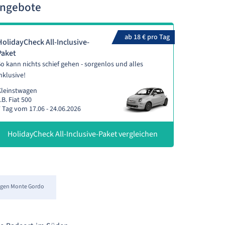
Angebote
ab 18 € pro Tag
HolidayCheck All-Inclusive-
Paket
o kann nichts schief gehen - sorgenlos und alles
nklusive!
Kleinstwagen
.B. Fiat 500
 Tag vom 17.06 - 24.06.2026
HolidayCheck All-Inclusive-Paket vergleichen
gen Monte Gordo