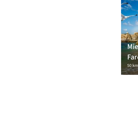
Mie
Far
50 km