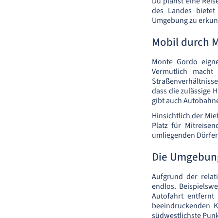
Du planst eine Reis
des Landes bietet
Umgebung zu erkund
Mobil durch 
Monte Gordo eigne
Vermutlich macht 
Straßenverhältnisse
dass die zulässige 
gibt auch Autobahne
Hinsichtlich der Mi
Platz für Mitreis
umliegenden Dörfe
Die Umgebun
Aufgrund der relat
endlos. Beispielsw
Autofahrt entfernt
beeindruckenden Ki
südwestlichste Punk