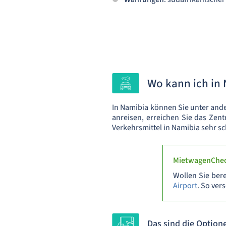
Wo kann ich in
In Namibia können Sie unter and
anreisen, erreichen Sie das Zen
Verkehrsmittel in Namibia sehr sch
MietwagenChec
Wollen Sie ber
Airport
. So ver
Das sind die Option