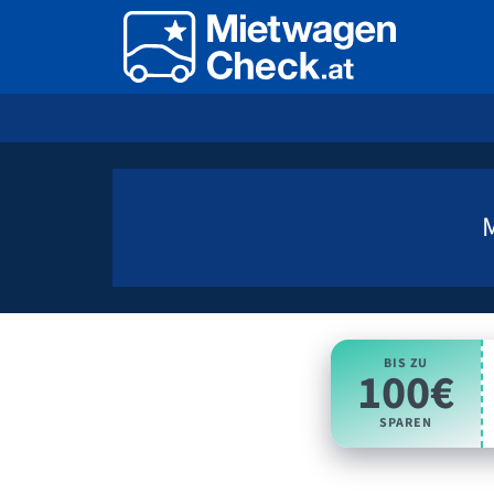
BIS ZU
100€
SPAREN