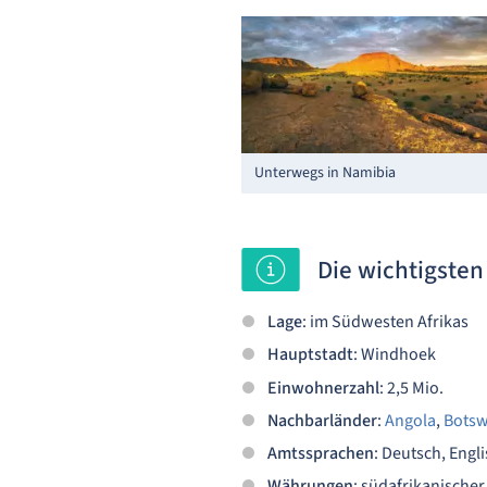
Unterwegs in Namibia
Die wichtigste
Lage
: im Südwesten Afrikas
Hauptstadt
: Windhoek
Einwohnerzahl
: 2,5 Mio.
Nachbarländer
:
Angola
,
Bots
Amtssprachen
: Deutsch, Engl
Währungen
: südafrikanische